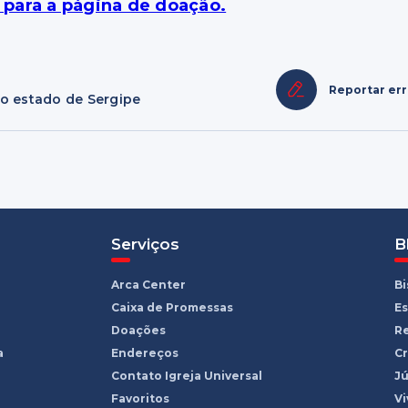
) para a página de doação.
Reportar er
do estado de Sergipe
Serviços
B
Arca Center
B
Caixa de Promessas
Es
Doações
R
a
Endereços
Cr
Contato Igreja Universal
Jú
Favoritos
Vi