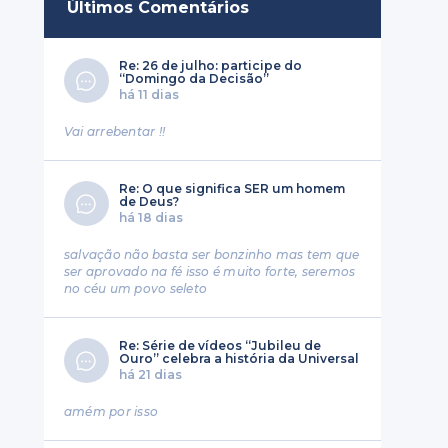
Últimos Comentários
Re: 26 de julho: participe do
“Domingo da Decisão”
há 11 dias
Vai arrebentar !!
Re: O que significa SER um homem
de Deus?
há 18 dias
salvação não basta ser bonzinho mas tem que
ser aprovado na fé isso é muito forte, seremos
no céu um povo seleto
Re: Série de vídeos “Jubileu de
Ouro” celebra a história da Universal
há 21 dias
amém por isso