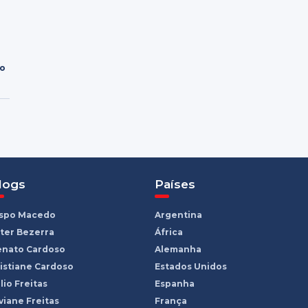
ro
logs
Países
ispo Macedo
Argentina
ter Bezerra
África
enato Cardoso
Alemanha
istiane Cardoso
Estados Unidos
lio Freitas
Espanha
viane Freitas
França