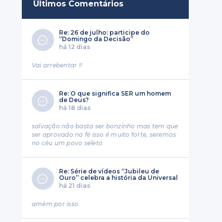
Últimos Comentários
Re: 26 de julho: participe do
“Domingo da Decisão”
há 12 dias
Vai arrebentar !!
Re: O que significa SER um homem
de Deus?
há 18 dias
salvação não basta ser bonzinho mas tem que
ser aprovado na fé isso é muito forte, seremos
no céu um povo seleto
Re: Série de vídeos “Jubileu de
Ouro” celebra a história da Universal
há 21 dias
amém por isso