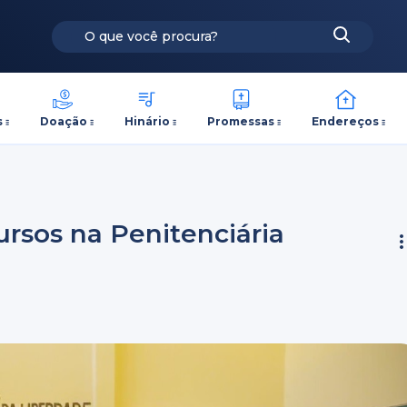
s
Doação
Hinário
Promessas
Endereços
rsos na Penitenciária