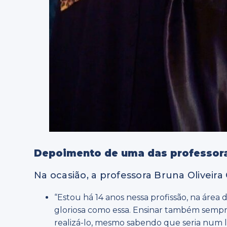
Depoimento de uma das professor
Na ocasião, a professora Bruna Oliveir
“Estou há 14 anos nessa profissão, na área 
gloriosa como essa. Ensinar também sempr
realizá-lo, mesmo sabendo que seria num