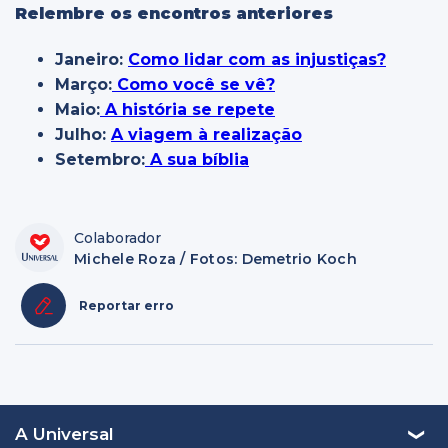
Relembre os encontros anteriores
Janeiro:
Como lidar com as injustiças?
Março:
Como você se vê?
Maio:
A história se repete
Julho:
A viagem à realização
Setembro:
A sua bíblia
Colaborador
Michele Roza / Fotos: Demetrio Koch
Reportar erro
A Universal