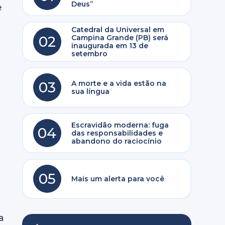
Deus”
e
Catedral da Universal em
02
Campina Grande (PB) será
inaugurada em 13 de
setembro
03
A morte e a vida estão na
sua língua
Escravidão moderna: fuga
04
das responsabilidades e
abandono do raciocínio
05
Mais um alerta para você
a