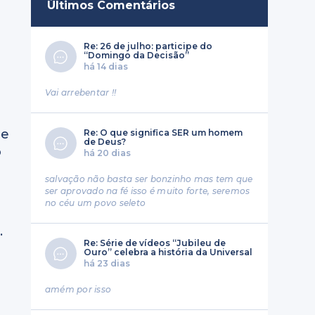
Últimos Comentários
Re: 26 de julho: participe do
“Domingo da Decisão”
há 14 dias
o
Vai arrebentar !!
ue
Re: O que significa SER um homem
de Deus?
o
há 20 dias
salvação não basta ser bonzinho mas tem que
ser aprovado na fé isso é muito forte, seremos
no céu um povo seleto
.
Re: Série de vídeos “Jubileu de
Ouro” celebra a história da Universal
há 23 dias
amém por isso