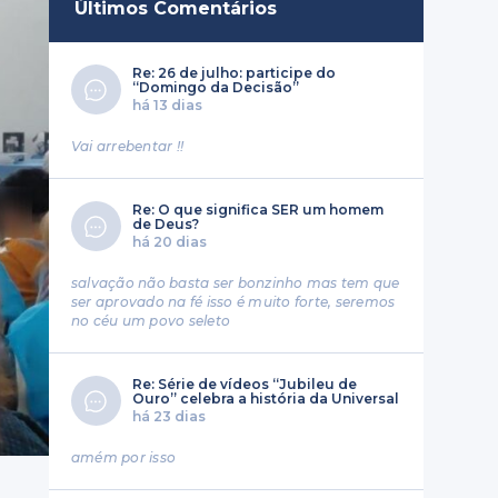
Últimos Comentários
Re: 26 de julho: participe do
“Domingo da Decisão”
há 13 dias
Vai arrebentar !!
Re: O que significa SER um homem
de Deus?
há 20 dias
salvação não basta ser bonzinho mas tem que
ser aprovado na fé isso é muito forte, seremos
no céu um povo seleto
Re: Série de vídeos “Jubileu de
Ouro” celebra a história da Universal
há 23 dias
amém por isso