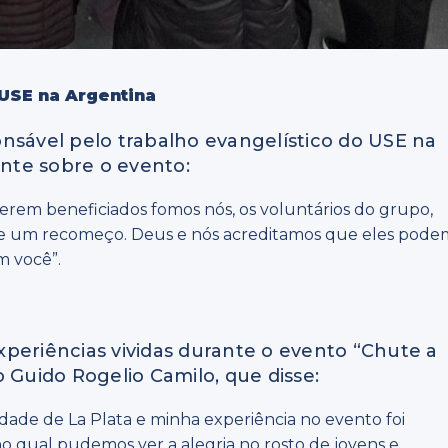
 USE na Argentina
nsável pelo trabalho evangelístico do USE na
nte sobre o evento:
serem beneficiados fomos nós, os voluntários do grupo,
de um recomeço. Deus e nós acreditamos que eles pode
m você”.
periências vividas durante o evento “Chute a
 Guido Rogelio Camilo, que disse:
idade de La Plata e minha experiência no evento foi
 qual pudemos ver a alegria no rosto de jovens e