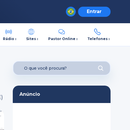
Entrar
Rádio
Sites
Pastor Online
Telefones
Anúncio
E)