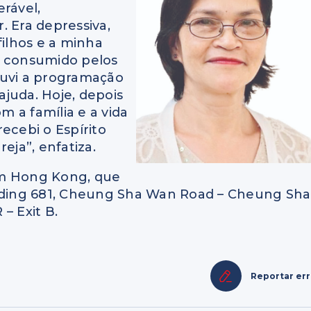
rável,
 Era depressiva,
filhos e a minha
a consumido pelos
ouvi a programação
 ajuda. Hoje, depois
m a família e a vida
ecebi o Espírito
eja”, enfatiza.
 em Hong Kong, que
ilding 681, Cheung Sha Wan Road – Cheung Sha
 Exit B.
Reportar er