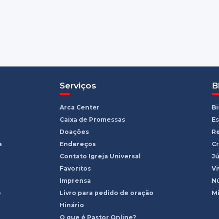
Serviços
B
Arca Center
B
Caixa de Promessas
Es
Doações
R
a
Endereços
Cr
Contato Igreja Universal
Jú
Favoritos
Vi
Imprensa
Nú
o
Livro para pedido de oração
Mi
Hinário
O que é Pastor Online?