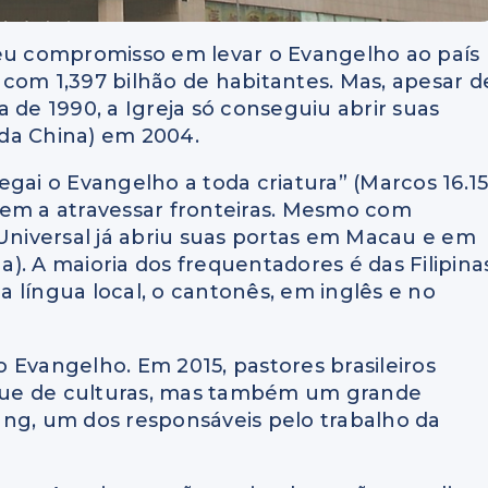
seu compromisso em levar o Evangelho ao país
com 1,397 bilhão de habitantes. Mas, apesar d
 de 1990, a Igreja só conseguiu abrir suas
da China) em 2004.
gai o Evangelho a toda criatura” (Marcos 16.15
õem a atravessar fronteiras. Mesmo com
 Universal já abriu suas portas em Macau e em
. A maioria dos frequentadores é das Filipinas
na língua local, o cantonês, em inglês e no
 Evangelho. Em 2015, pastores brasileiros
que de culturas, mas também um grande
ang, um dos responsáveis pelo trabalho da