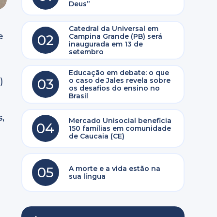
Deus”
Catedral da Universal em
e
02
Campina Grande (PB) será
inaugurada em 13 de
setembro
Educação em debate: o que
)
03
o caso de Jales revela sobre
os desafios do ensino no
Brasil
,
Mercado Unisocial beneficia
04
150 famílias em comunidade
de Caucaia (CE)
05
A morte e a vida estão na
sua língua