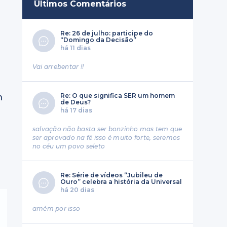
Últimos Comentários
Re: 26 de julho: participe do
“Domingo da Decisão”
há 11 dias
Vai arrebentar !!
Re: O que significa SER um homem
m
de Deus?
há 17 dias
a
salvação não basta ser bonzinho mas tem que
a
ser aprovado na fé isso é muito forte, seremos
no céu um povo seleto
Re: Série de vídeos “Jubileu de
Ouro” celebra a história da Universal
há 20 dias
amém por isso