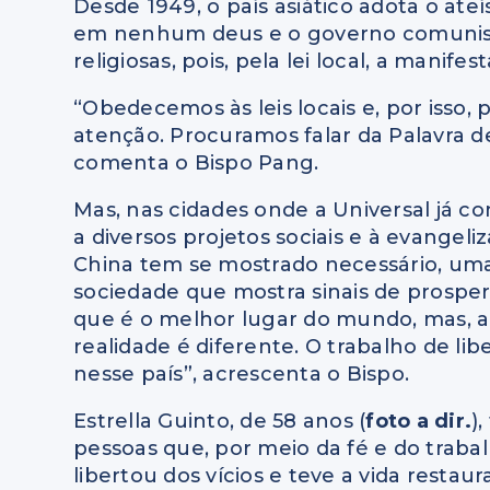
Desde 1949, o país asiático adota o ate
em nenhum deus e o governo comunista
religiosas, pois, pela lei local, a manife
“Obedecemos às leis locais e, por isso
atenção. Procuramos falar da Palavra de
comenta o Bispo Pang.
Mas, nas cidades onde a Universal já c
a diversos projetos sociais e à evangeli
China tem se mostrado necessário, uma
sociedade que mostra sinais de prospe
que é o melhor lugar do mundo, mas, a
realidade é diferente. O trabalho de li
nesse país”, acrescenta o Bispo.
Estrella Guinto, de 58 anos (
foto a dir.
)
pessoas que, por meio da fé e do trabal
libertou dos vícios e teve a vida restau