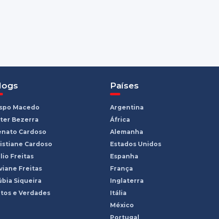
logs
Países
ispo Macedo
Argentina
ter Bezerra
África
enato Cardoso
Alemanha
istiane Cardoso
Estados Unidos
lio Freitas
Espanha
viane Freitas
França
bia Siqueira
Inglaterra
tos e Verdades
Itália
México
Portugal