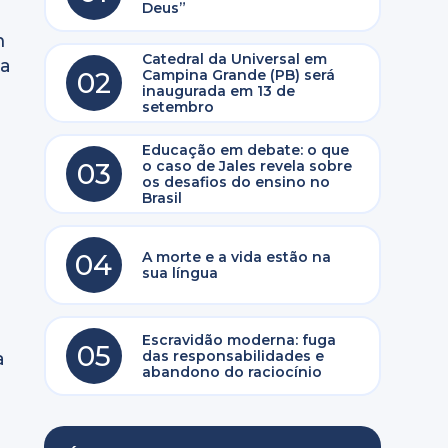
Deus”
m
Catedral da Universal em
ma
02
Campina Grande (PB) será
inaugurada em 13 de
setembro
e
Educação em debate: o que
03
o caso de Jales revela sobre
os desafios do ensino no
Brasil
04
A morte e a vida estão na
sua língua
Escravidão moderna: fuga
05
das responsabilidades e
a
abandono do raciocínio