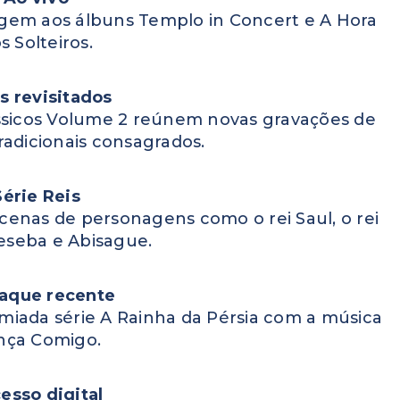
gem aos álbuns Templo in Concert e A Hora
s Solteiros.
s revisitados
ássicos Volume 2 reúnem novas gravações de
tradicionais consagrados.
Série Reis
nas de personagens como o rei Saul, o rei
teseba e Abisague.
aque recente
miada série A Rainha da Pérsia com a música
nça Comigo.
esso digital