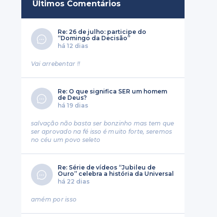
Últimos Comentários
Re: 26 de julho: participe do
“Domingo da Decisão”
há 12 dias
Vai arrebentar !!
Re: O que significa SER um homem
de Deus?
há 19 dias
salvação não basta ser bonzinho mas tem que
ser aprovado na fé isso é muito forte, seremos
no céu um povo seleto
Re: Série de vídeos “Jubileu de
Ouro” celebra a história da Universal
há 22 dias
amém por isso