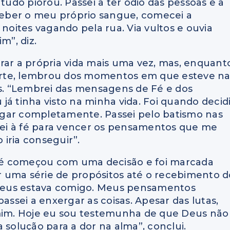
tudo piorou. Passei a ter ódio das pessoas e a
eber o meu próprio sangue, comecei a
 noites vagando pela rua. Via vultos e ouvia
m”, diz.
irar a própria vida mais uma vez, mas, enquant
orte, lembrou dos momentos em que esteve n
. “Lembrei das mensagens de Fé e dos
 já tinha visto na minha vida. Foi quando decid
egar completamente. Passei pelo batismo nas
ei à fé para vencer os pensamentos que me
 iria conseguir”.
é começou com uma decisão e foi marcada
r uma série de propósitos até o recebimento d
e Deus estava comigo. Meus pensamentos
sei a enxergar as coisas. Apesar das lutas,
im. Hoje eu sou testemunha de que Deus não
 solução para a dor na alma”, conclui.