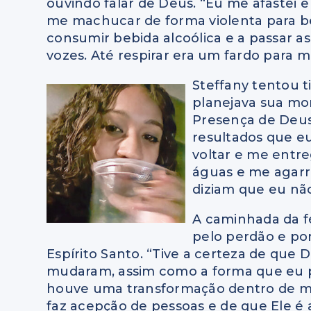
ouvindo falar de Deus. “Eu me afastei e 
me machucar de forma violenta para b
consumir bebida alcoólica e a passar as
vozes. Até respirar era um fardo para mi
Steffany tentou t
planejava sua m
Presença de Deus
resultados que eu
voltar e me entr
águas e me agarr
diziam que eu não
A caminhada da f
pelo perdão e po
Espírito Santo. “Tive a certeza de qu
mudaram, assim como a forma que eu pas
houve uma transformação dentro de m
faz acepção de pessoas e de que Ele é a