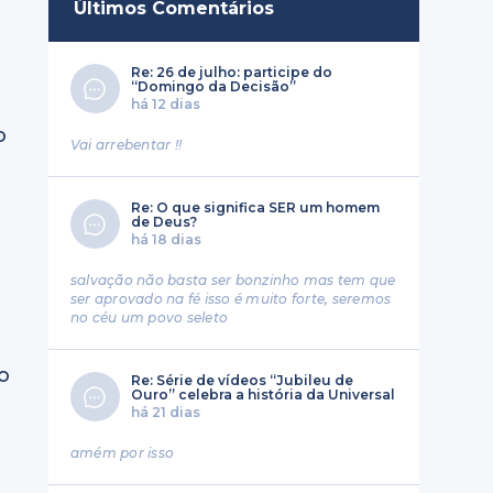
Últimos Comentários
Re: 26 de julho: participe do
“Domingo da Decisão”
há 12 dias
o
Vai arrebentar !!
a
Re: O que significa SER um homem
i
de Deus?
há 18 dias
salvação não basta ser bonzinho mas tem que
ser aprovado na fé isso é muito forte, seremos
no céu um povo seleto
o
Re: Série de vídeos “Jubileu de
Ouro” celebra a história da Universal
há 21 dias
amém por isso