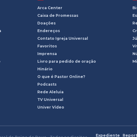
Arca Center
B
Caixa de Promessas
Es
Doações
R
a
Endereços
Cr
Contato Igreja Universal
Jú
Favoritos
Vi
Imprensa
Nú
o
Livro para pedido de oração
Mi
Hinário
O que é Pastor Online?
Podcasts
Rede Aleluia
TV Universal
Univer Vídeo
Expediente
Report