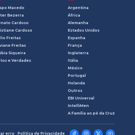
ispo Macedo
Argentina
ter Bezerra
África
enato Cardoso
Alemanha
istiane Cardoso
Estados Unidos
lio Freitas
Espanha
viane Freitas
França
bia Siqueira
Inglaterra
tos e Verdades
Itália
México
Portugal
Holanda
Outros
EBI Universal
IntelliMen
A Família ao pé da Cruz
ar erro
Política de Privacidade