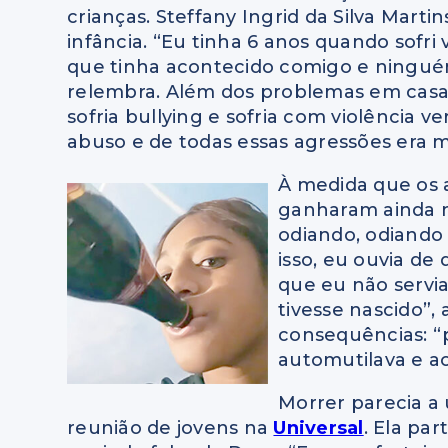
crianças. Steffany Ingrid da Silva Marti
infância. “Eu tinha 6 anos quando sofri 
que tinha acontecido comigo e ninguém 
relembra. Além dos problemas em casa, 
sofria bullying e sofria com violência 
abuso e de todas essas agressões era m
À medida que os 
ganharam ainda m
odiando, odiando
isso, eu ouvia de
que eu não servia
tivesse nascido”,
consequências: “p
automutilava e aos
Morrer parecia a 
reunião de jovens na
Universal
. Ela pa