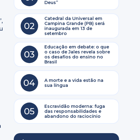
Deus”
Catedral da Universal em
,
02
Campina Grande (PB) será
eu
inaugurada em 13 de
setembro
Educação em debate: o que
03
o caso de Jales revela sobre
os desafios do ensino no
Brasil
04
A morte e a vida estão na
sua língua
Escravidão moderna: fuga
05
das responsabilidades e
abandono do raciocínio
a