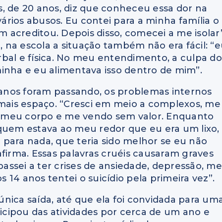
ns, de 20 anos, diz que conheceu essa dor na
vários abusos. Eu contei para a minha família o
acreditou. Depois disso, comecei a me isolar”
na escola a situação também não era fácil: “
verbal e física. No meu entendimento, a culpa do
inha e eu alimentava isso dentro de mim”.
anos foram passando, os problemas internos
ais espaço. “Cresci em meio a complexos, me
 meu corpo e me vendo sem valor. Enquanto
 quem estava ao meu redor que eu era um lixo,
 para nada, que teria sido melhor se eu não
 afirma. Essas palavras cruéis causaram graves
assei a ter crises de ansiedade, depressão, me
 14 anos tentei o suicídio pela primeira vez”.
única saída, até que ela foi convidada para um
rticipou das atividades por cerca de um ano e