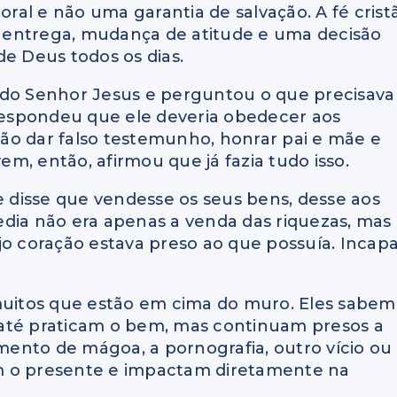
al e não uma garantia de salvação. A fé crist
ve entrega, mudança de atitude e uma decisão
de Deus todos os dias.
 do Senhor Jesus e perguntou o que precisava
 respondeu que ele deveria obedecer aos
ão dar falso testemunho, honrar pai e mãe e
m, então, afirmou que já fazia tudo isso.
e disse que vendesse os seus bens, desse aos
dia não era apenas a venda das riquezas, mas
jo coração estava preso ao que possuía. Incap
uitos que estão em cima do muro. Eles sabem
s, até praticam o bem, mas continuam presos a
ento de mágoa, a pornografia, outro vício ou
m o presente e impactam diretamente na