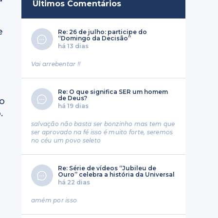
Últimos Comentários
e
Re: 26 de julho: participe do
“Domingo da Decisão”
há 13 dias
Vai arrebentar !!
Re: O que significa SER um homem
de Deus?
do
há 19 dias
.
salvação não basta ser bonzinho mas tem que
ser aprovado na fé isso é muito forte, seremos
no céu um povo seleto
Re: Série de vídeos “Jubileu de
Ouro” celebra a história da Universal
há 22 dias
amém por isso