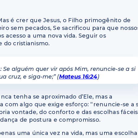
 Mas é crer que Jesus, o Filho primogênito de
ro sem pecados, Se sacrificou para que nosso
 acesso a uma nova vida. Seguir os
 do cristianismo.
s: Se alguém quer vir após Mim, renuncie-se a si
a cruz, e siga-me;” (
Mateus 16:24
)
unca tenha se aproximado d’Ele, mas a
a com algo que exige esforço: “renuncie-se a s
pria vontade, do conforto e das escolhas fáceis
udança de postura e compromisso.
penas uma única vez na vida, mas uma escolha