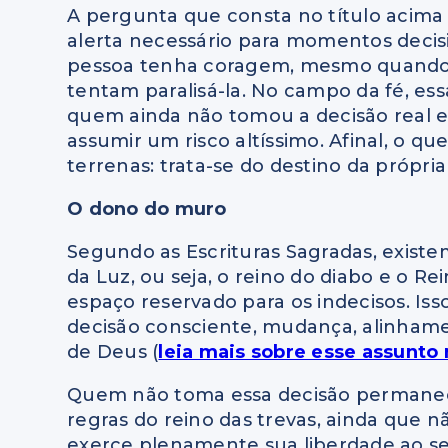
A pergunta que consta no título acima 
alerta necessário para momentos decis
pessoa tenha coragem, mesmo quando 
tentam paralisá-la. No campo da fé, ess
quem ainda não tomou a decisão real e 
assumir um risco altíssimo. Afinal, o q
terrenas: trata-se do destino da própria
O dono do muro
Segundo as Escrituras Sagradas, existe
da Luz, ou seja, o reino do diabo e o
espaço reservado para os indecisos. Is
decisão consciente, mudança, alinhame
de Deus (
leia mais sobre esse assunto
Quem não toma essa decisão permanece 
regras do reino das trevas, ainda que 
exerce plenamente sua liberdade ao se