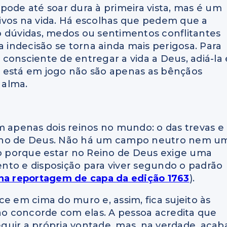
pode até soar dura à primeira vista, mas é um
ivos na vida. Há escolhas que pedem que a
dúvidas, medos ou sentimentos conflitantes
a indecisão se torna ainda mais perigosa. Para
consciente de entregar a vida a Deus, adiá-la 
ue está em jogo não são apenas as bênçãos
 alma.
m apenas dois reinos no mundo: o das trevas e
 Reino de Deus. Não há um campo neutro nem u
so porque estar no Reino de Deus exige uma
nto e disposição para viver segundo o padrão
 na reportagem de capa da edição 1763
).
em cima do muro e, assim, fica sujeito às
não concorde com elas. A pessoa acredita que
guir a própria vontade, mas, na verdade, acab