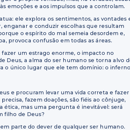
, às emoções e aos impulsos que a controlam.
tua: ele explora os sentimentos, as vontades 
r, enganar e conduzir escolhas que resultam
o porque o espírito do mal semeia desordem e,
soa, provoca confusão em todas as áreas.
de fazer um estrago enorme, o impacto no
de Deus, a alma do ser humano se torna alvo 
a o único lugar que ele tem domínio: o inferno
us e procuram levar uma vida correta e fazer
recisa, fazem doações, são fiéis ao cônjuge,
ética, mas uma pergunta é inevitável: será
m filho de Deus?
azem parte do dever de qualquer ser humano.