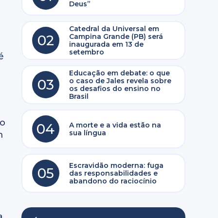
Deus”
Catedral da Universal em
02
Campina Grande (PB) será
inaugurada em 13 de
setembro
é
Educação em debate: o que
03
o caso de Jales revela sobre
os desafios do ensino no
Brasil
 o
04
A morte e a vida estão na
sua língua
m
Escravidão moderna: fuga
05
das responsabilidades e
abandono do raciocínio
a