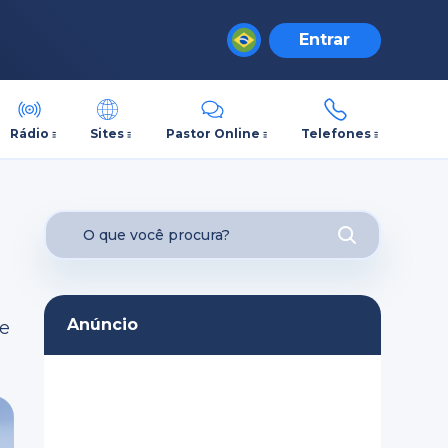
Entrar
Rádio
Sites
Pastor Online
Telefones
Anúncio
se