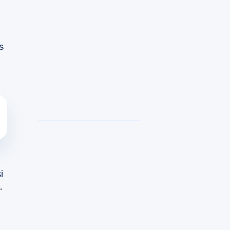
s
i
.