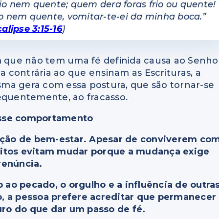
io nem quente; quem dera foras frio ou quente!
io nem quente, vomitar-te-ei da minha boca.”
alipse 3:15-16
)
ém que não tem uma fé definida causa ao Senho
ma contrária ao que ensinam as Escrituras, a
ma gera com essa postura, que são tornar-se
sequentemente, ao fracasso.
esse comportamento
ação de bem-estar. Apesar de conviverem co
muitos evitam mudar porque a mudança exige
renúncia.
ao pecado, o orgulho e a influência de outra
so, a pessoa prefere acreditar que permanecer
ro do que dar um passo de fé.