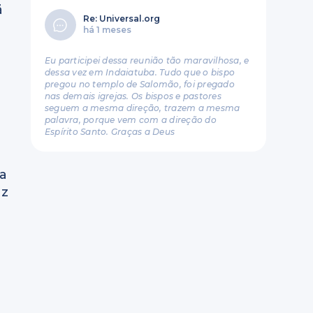
ã
Re: Universal.org
há 1 meses
Eu participei dessa reunião tão maravilhosa, e
dessa vez em Indaiatuba. Tudo que o bispo
pregou no templo de Salomão, foi pregado
nas demais igrejas. Os bispos e pastores
seguem a mesma direção, trazem a mesma
palavra, porque vem com a direção do
Espírito Santo. Graças a Deus
 a
az