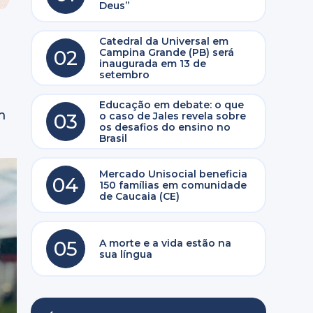
Deus”
Catedral da Universal em
02
Campina Grande (PB) será
inaugurada em 13 de
setembro
Educação em debate: o que
m
03
o caso de Jales revela sobre
os desafios do ensino no
Brasil
Mercado Unisocial beneficia
04
150 famílias em comunidade
de Caucaia (CE)
05
A morte e a vida estão na
sua língua