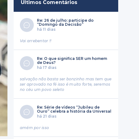
Últimos Comentários
Re: 26 de julho: participe do
“Domingo da Decisão”
há 11 dias
Vai arrebentar !!
Re: O que significa SER um homem
de Deus?
há 17 dias
salvação não basta ser bonzinho mas tem que
ser aprovado na fé isso é muito forte, seremos
no céu um povo seleto
Re: Série de vídeos “Jubileu de
Ouro” celebra a história da Universal
há 21 dias
amém por isso