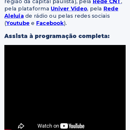
região da capital paulista), pela
Rede CNT
,
pela plataforma
Univer Vídeo
, pela
Rede
Aleluia
de rádio ou pelas redes sociais
(
Youtube
e
Facebook
).
Assista à programação completa: