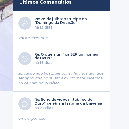
Últimos Comentários
Re: 26 de julho: participe do
“Domingo da Decisão”
há 13 dias
Vai arrebentar !!
Re: O que significa SER um homem
de Deus?
há 19 dias
salvação não basta ser bonzinho mas tem que
ser aprovado na fé isso é muito forte, seremos
no céu um povo seleto
Re: Série de vídeos “Jubileu de
Ouro” celebra a história da Universal
há 23 dias
amém por isso