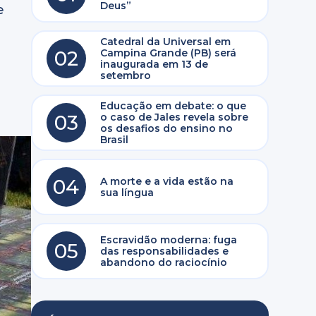
Deus”
e
Catedral da Universal em
02
Campina Grande (PB) será
inaugurada em 13 de
setembro
Educação em debate: o que
03
o caso de Jales revela sobre
os desafios do ensino no
Brasil
04
A morte e a vida estão na
sua língua
Escravidão moderna: fuga
05
das responsabilidades e
abandono do raciocínio