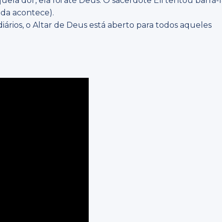
a dor, ela foi até Deus. O sacerdote Eli tentou barrá-l
nda acontece).
ários, o Altar de Deus está aberto para todos aqueles