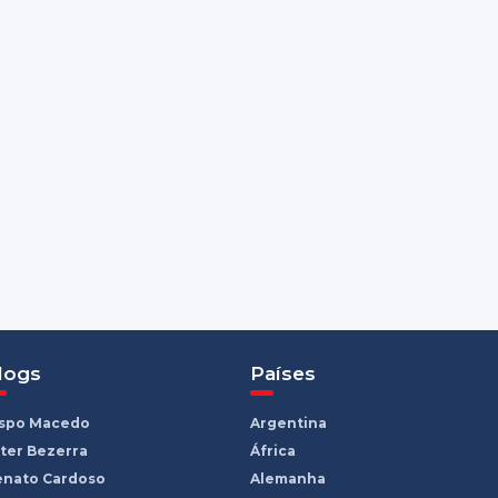
logs
Países
ispo Macedo
Argentina
ter Bezerra
África
enato Cardoso
Alemanha