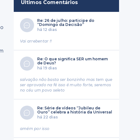
Últimos Comentários
Re: 26 de julho: participe do
“Domingo da Decisão”
do
há 12 dias
Vai arrebentar !!
s
om
Re: O que significa SER um homem
de Deus?
há 19 dias
salvação não basta ser bonzinho mas tem que
ser aprovado na fé isso é muito forte, seremos
no céu um povo seleto
Re: Série de vídeos “Jubileu de
Ouro” celebra a história da Universal
há 22 dias
amém por isso