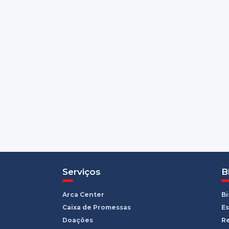
Serviços
B
Arca Center
B
Caixa de Promessas
Es
Doações
R