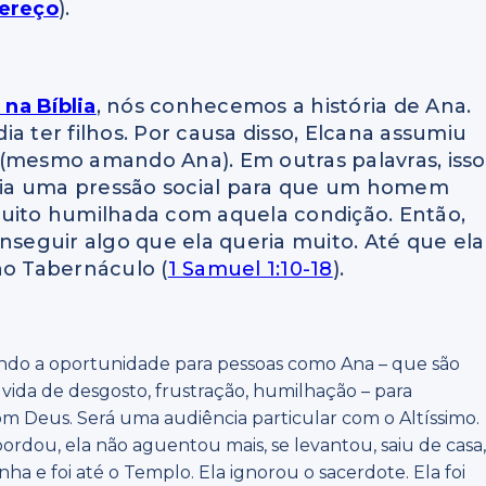
dereço
).
 na Bíblia
, nós conhecemos a história de Ana.
a ter filhos. Por causa disso, Elcana assumiu
mesmo amando Ana). Em outras palavras, isso
via uma pressão social para que um homem
muito humilhada com aquela condição. Então,
nseguir algo que ela queria muito. Até que ela
no Tabernáculo (
1 Samuel 1:10-18
).
ndo a oportunidade para pessoas como Ana – que são
da de desgosto, frustração, humilhação – para
m Deus. Será uma audiência particular com o Altíssimo.
ordou, ela não aguentou mais, se levantou, saiu de casa
nha e foi até o Templo. Ela ignorou o sacerdote. Ela foi