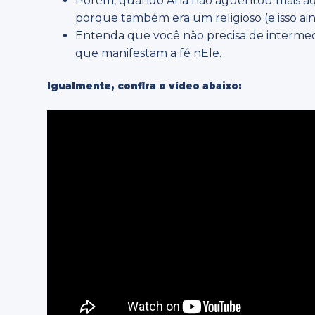
Porém, quando Ana não aguentou mais aquel
porque também era um religioso (e isso ai
Entenda que você não precisa de intermedi
que manifestam a fé nEle.
Igualmente, confira o vídeo abaixo: