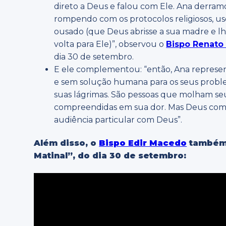
direto a Deus e falou com Ele. Ana derramou
rompendo com os protocolos religiosos, us
ousado (que Deus abrisse a sua madre e 
volta para Ele)”, observou o
Bispo Renato
dia 30 de setembro.
E ele complementou: “então, Ana represen
e sem solução humana para os seus probl
suas lágrimas. São pessoas que molham seus
compreendidas em sua dor. Mas Deus compr
audiência particular com Deus”.
Além disso, o
Bispo Edir Macedo
também 
Matinal”, do dia 30 de setembro: