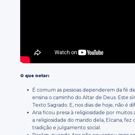
O que notar:
É comum as pessoas dependerem da fé de te
ensina o caminho do Altar de Deus. Este s
Texto Sagrado. E, nos dias de hoje, não é di
Ana ficou presa à religiosidade por muito
a religiosidade do marido dela, Elcana, f
tradição e julgamento social.