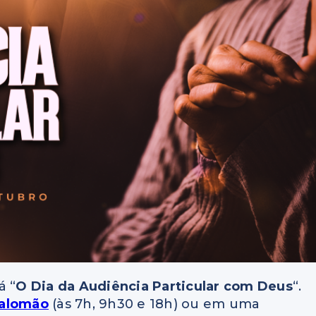
á “
O Dia da Audiência Particular com Deus
“.
Salomão
(às 7h, 9h30 e 18h) ou em uma