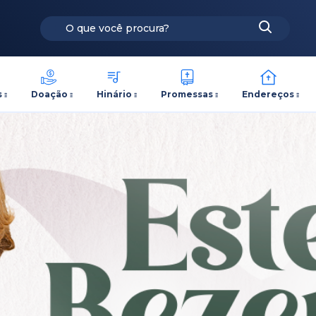
s
Doação
Hinário
Promessas
Endereços