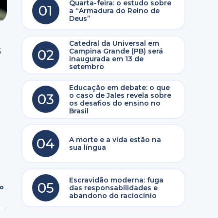
Quarta-feira: o estudo sobre
01
a “Armadura do Reino de
Deus”
Catedral da Universal em
s
02
Campina Grande (PB) será
inaugurada em 13 de
setembro
Educação em debate: o que
03
o caso de Jales revela sobre
os desafios do ensino no
Brasil
04
A morte e a vida estão na
sua língua
Escravidão moderna: fuga
05
ro
das responsabilidades e
abandono do raciocínio