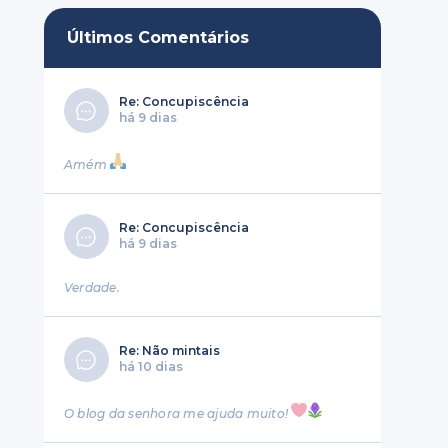
Últimos Comentários
Re: Concupiscência
há 9 dias
Amém
Re: Concupiscência
há 9 dias
Verdade.
Re: Não mintais
há 10 dias
O blog da senhora me ajuda muito!