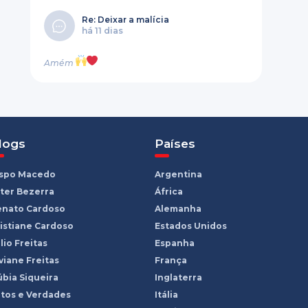
Re: Deixar a malícia
há 11 dias
Amém
logs
Países
ispo Macedo
Argentina
ter Bezerra
África
enato Cardoso
Alemanha
istiane Cardoso
Estados Unidos
lio Freitas
Espanha
viane Freitas
França
bia Siqueira
Inglaterra
tos e Verdades
Itália