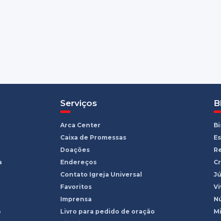
Serviços
B
Arca Center
B
Caixa de Promessas
Es
Doações
R
a
Endereços
Cr
Contato Igreja Universal
Jú
Favoritos
Vi
Imprensa
Nú
o
Livro para pedido de oração
Mi