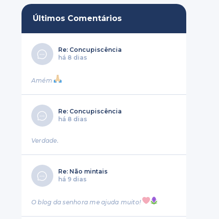
Últimos Comentários
Re: Concupiscência
há 8 dias
Amém
Re: Concupiscência
há 8 dias
Verdade.
Re: Não mintais
há 9 dias
O blog da senhora me ajuda muito!