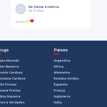
Re: Deixar a malícia
há 10 dias
Amém
logs
Países
ispo Macedo
Argentina
ter Bezerra
África
enato Cardoso
Alemanha
istiane Cardoso
Estados Unidos
lio Freitas
Espanha
viane Freitas
França
bia Siqueira
Inglaterra
tos e Verdades
Itália