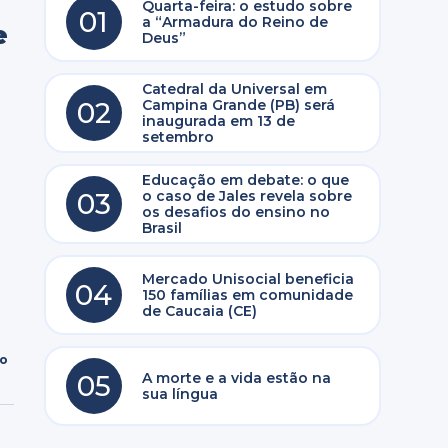
Quarta-feira: o estudo sobre
01
a “Armadura do Reino de
e
Deus”
Catedral da Universal em
02
Campina Grande (PB) será
inaugurada em 13 de
setembro
Educação em debate: o que
03
o caso de Jales revela sobre
os desafios do ensino no
Brasil
Mercado Unisocial beneficia
04
150 famílias em comunidade
de Caucaia (CE)
ro
05
A morte e a vida estão na
sua língua