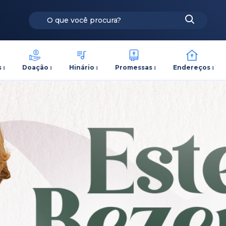
s
Doação
Hinário
Promessas
Endereços