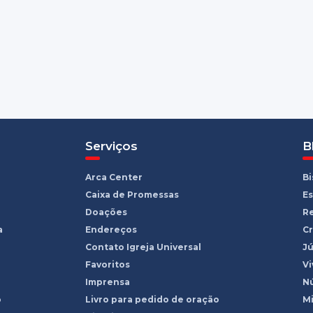
Serviços
B
Arca Center
B
Caixa de Promessas
Es
Doações
R
a
Endereços
Cr
Contato Igreja Universal
Jú
Favoritos
Vi
Imprensa
Nú
o
Livro para pedido de oração
Mi