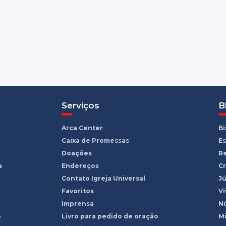
Serviços
B
Arca Center
B
Caixa de Promessas
Es
Doações
R
a
Endereços
Cr
Contato Igreja Universal
Jú
Favoritos
Vi
Imprensa
Nú
o
Livro para pedido de oração
Mi