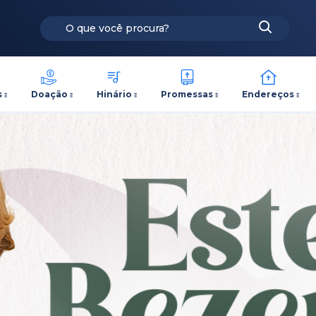
s
Doação
Hinário
Promessas
Endereços