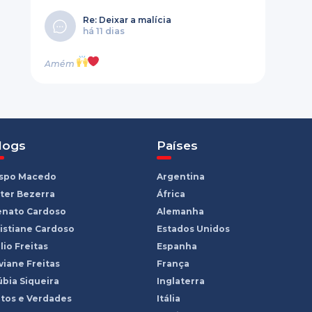
Re: Deixar a malícia
há 11 dias
Amém
logs
Países
ispo Macedo
Argentina
ter Bezerra
África
enato Cardoso
Alemanha
istiane Cardoso
Estados Unidos
lio Freitas
Espanha
viane Freitas
França
bia Siqueira
Inglaterra
tos e Verdades
Itália