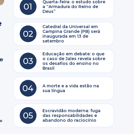
Quarta-feira: o estudo sobre
01
a “Armadura do Reino de
Deus”
e
Catedral da Universal em
02
Campina Grande (PB) será
inaugurada em 13 de
setembro
Educação em debate: o que
03
o caso de Jales revela sobre
le
os desafios do ensino no
Brasil
04
A morte e a vida estão na
sua língua
Escravidão moderna: fuga
05
das responsabilidades e
abandono do raciocínio
ro