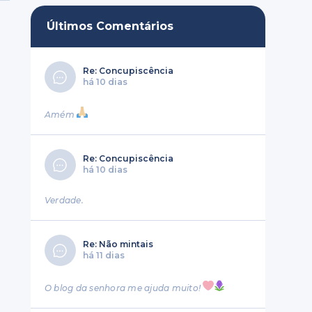
Últimos Comentários
Re: Concupiscência
há 10 dias
Amém
Re: Concupiscência
há 10 dias
Verdade.
Re: Não mintais
há 11 dias
O blog da senhora me ajuda muito!