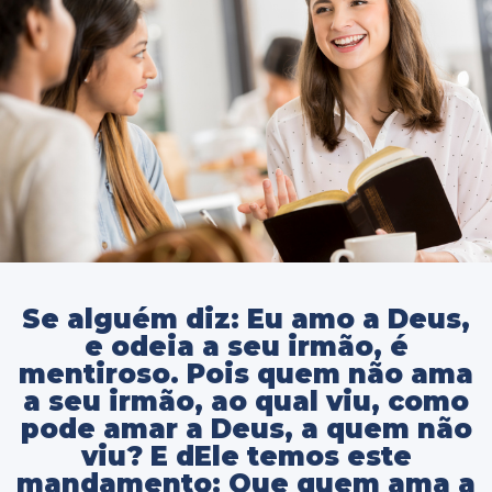
Se alguém diz: Eu amo a Deus,
e odeia a seu irmão, é
mentiroso. Pois quem não ama
a seu irmão, ao qual viu, como
pode amar a Deus, a quem não
viu? E dEle temos este
mandamento: Que quem ama a