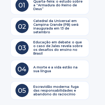
Quarta-feira: o estudo sobre
01
a “Armadura do Reino de
Deus”
Catedral da Universal em
02
Campina Grande (PB) será
inaugurada em 13 de
setembro
Educação em debate: o que
03
o caso de Jales revela sobre
os desafios do ensino no
Brasil
04
A morte e a vida estão na
sua língua
Escravidão moderna: fuga
05
das responsabilidades e
abandono do raciocínio