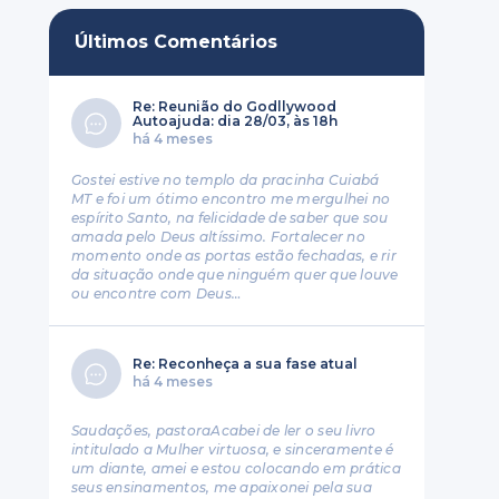
Últimos Comentários
Re: Reunião do Godllywood
Autoajuda: dia 28/03, às 18h
há 4 meses
Gostei estive no templo da pracinha Cuiabá
MT e foi um ótimo encontro me mergulhei no
espírito Santo, na felicidade de saber que sou
amada pelo Deus altíssimo. Fortalecer no
momento onde as portas estão fechadas, e rir
da situação onde que ninguém quer que louve
ou encontre com Deus…
Re: Reconheça a sua fase atual
há 4 meses
Saudações, pastoraAcabei de ler o seu livro
intitulado a Mulher virtuosa, e sinceramente é
um diante, amei e estou colocando em prática
seus ensinamentos, me apaixonei pela sua