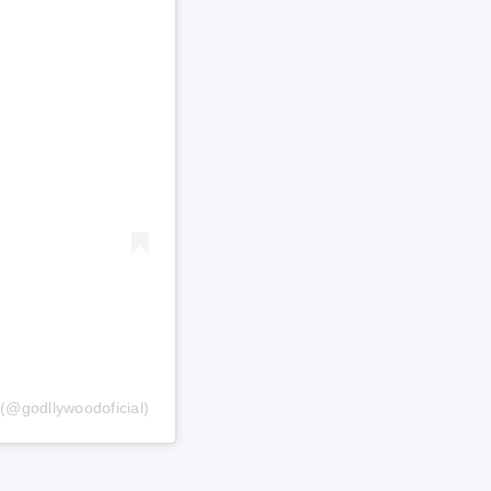
(@godllywoodoficial)