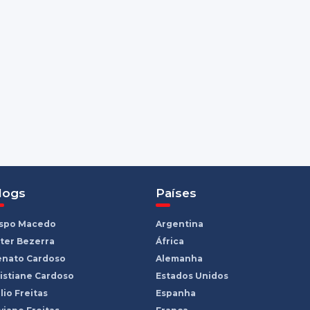
logs
Países
ispo Macedo
Argentina
ter Bezerra
África
enato Cardoso
Alemanha
istiane Cardoso
Estados Unidos
lio Freitas
Espanha