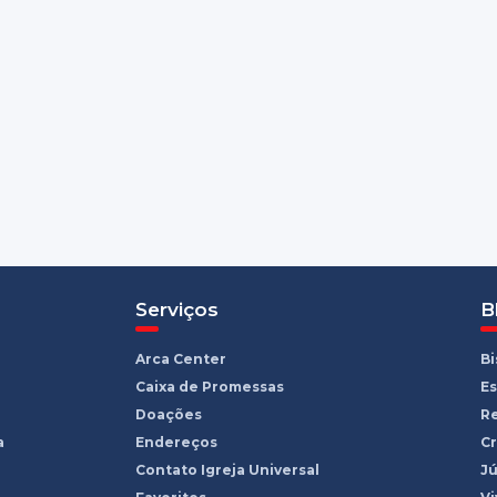
Serviços
B
Arca Center
B
Caixa de Promessas
Es
Doações
R
a
Endereços
Cr
Contato Igreja Universal
Jú