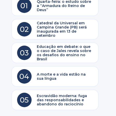
Quarta-feira: o estudo sobre
01
a “Armadura do Reino de
Deus”
Catedral da Universal em
02
Campina Grande (PB) será
inaugurada em 13 de
setembro
Educação em debate: o que
03
o caso de Jales revela sobre
os desafios do ensino no
Brasil
04
A morte e a vida estão na
sua língua
Escravidão moderna: fuga
05
das responsabilidades e
abandono do raciocínio