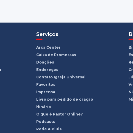
Serviços
B
Arca Center
B
Caixa de Promessas
Es
Doações
R
a
Endereços
Cr
Contato Igreja Universal
Jú
Favoritos
Vi
Imprensa
Nú
o
Livro para pedido de oração
Mi
Hinário
O que é Pastor Online?
Podcasts
Rede Aleluia