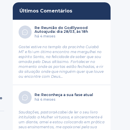
Últimos Comentários
Re: Reunião do Godllywood
Autoajuda: dia 28/03, às 18h
há 4 meses
Gostei estive no templo da pracinha Cuiabá
MT e foi um ótimo encontro me mergulhei no
espírito Santo, na felicidade de saber que sou
amada pelo Deus altíssimo. Fortalecer no
momento onde as portas estão fechadas, e rir
da situação onde que ninguém quer que louve
ou encontre com Deus…
Re: Reconheça a sua fase atual
ro
há 4 meses
Saudações, pastoraAcabei de ler o seu livro
intitulado a Mulher virtuosa, e sinceramente é
um diante, amei e estou colocando em prática
seus ensinamentos, me apaixonei pela sua