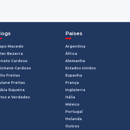
logs
Países
ispo Macedo
Argentina
ter Bezerra
África
enato Cardoso
Alemanha
istiane Cardoso
Estados Unidos
lio Freitas
Espanha
viane Freitas
França
bia Siqueira
Inglaterra
tos e Verdades
Itália
México
Portugal
Holanda
Outros