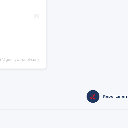
(@godllywoodoficial)
Reportar er