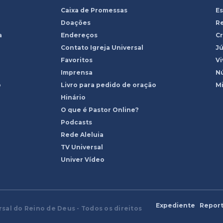
Caixa de Promessas
Es
Doações
R
a
Endereços
Cr
Contato Igreja Universal
Jú
Favoritos
Vi
Imprensa
Nú
o
Livro para pedido de oração
Mi
Hinário
O que é Pastor Online?
Podcasts
Rede Aleluia
TV Universal
Univer Vídeo
Expediente
Report
rsal do Reino de Deus - Todos os direitos