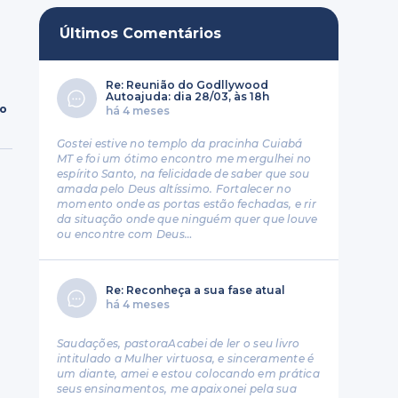
Últimos Comentários
Re: Reunião do Godllywood
Autoajuda: dia 28/03, às 18h
ro
há 4 meses
Gostei estive no templo da pracinha Cuiabá
MT e foi um ótimo encontro me mergulhei no
espírito Santo, na felicidade de saber que sou
amada pelo Deus altíssimo. Fortalecer no
momento onde as portas estão fechadas, e rir
da situação onde que ninguém quer que louve
ou encontre com Deus…
Re: Reconheça a sua fase atual
há 4 meses
Saudações, pastoraAcabei de ler o seu livro
intitulado a Mulher virtuosa, e sinceramente é
um diante, amei e estou colocando em prática
seus ensinamentos, me apaixonei pela sua