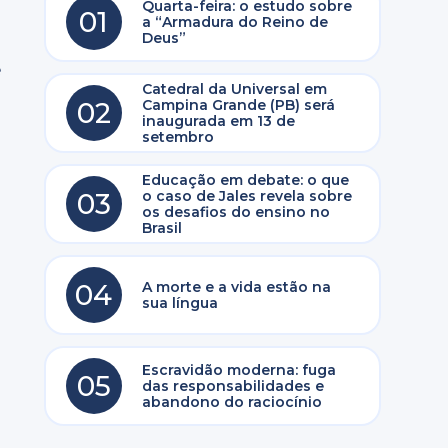
Quarta-feira: o estudo sobre
01
a “Armadura do Reino de
Deus”
e
Catedral da Universal em
02
Campina Grande (PB) será
inaugurada em 13 de
setembro
Educação em debate: o que
03
o caso de Jales revela sobre
os desafios do ensino no
Brasil
04
A morte e a vida estão na
sua língua
Escravidão moderna: fuga
05
das responsabilidades e
abandono do raciocínio