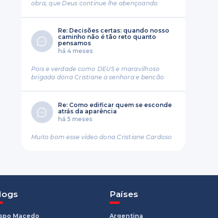
obra, que Deus continue lhe abençoando
Re: Decisões certas: quando nosso
caminho não é tão reto quanto
pensamos
há 4 meses
Pois e verdade como DEUS e maravilhoso
brigada dona Cristiane a senhora e bencão
Re: Como edificar quem se esconde
atrás da aparência
há 5 meses
Muito bom esse vídeo dona Cristiane Cardoso
logs
Países
ispo Macedo
Argentina