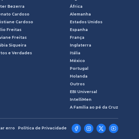
ter Bezerra
África
enato Cardoso
Alemanha
istiane Cardoso
Estados Unidos
lio Freitas
Espanha
viane Freitas
França
bia Siqueira
Inglaterra
tos e Verdades
Itália
México
Portugal
Holanda
Outros
EBI Universal
IntelliMen
A Família ao pé da Cruz
ar erro
Política de Privacidade