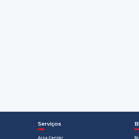
Serviços
B
Arca Center
B