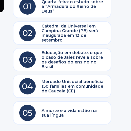
Quarta-feira: o estudo sobre
01
a “Armadura do Reino de
Deus”
Catedral da Universal em
02
Campina Grande (PB) será
inaugurada em 13 de
setembro
Educação em debate: o que
03
o caso de Jales revela sobre
os desafios do ensino no
Brasil
Mercado Unisocial beneficia
é
04
150 famílias em comunidade
de Caucaia (CE)
05
A morte e a vida estão na
sua língua