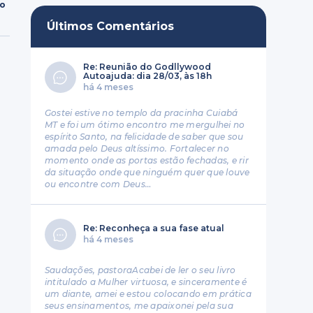
ro
Últimos Comentários
Re: Reunião do Godllywood
Autoajuda: dia 28/03, às 18h
há 4 meses
Gostei estive no templo da pracinha Cuiabá
MT e foi um ótimo encontro me mergulhei no
espírito Santo, na felicidade de saber que sou
amada pelo Deus altíssimo. Fortalecer no
momento onde as portas estão fechadas, e rir
da situação onde que ninguém quer que louve
ou encontre com Deus…
Re: Reconheça a sua fase atual
há 4 meses
Saudações, pastoraAcabei de ler o seu livro
intitulado a Mulher virtuosa, e sinceramente é
um diante, amei e estou colocando em prática
seus ensinamentos, me apaixonei pela sua