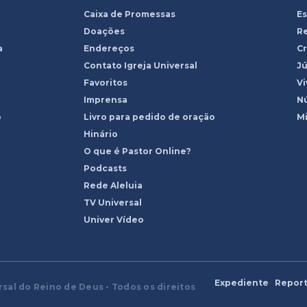
Caixa de Promessas
Es
Doações
R
a
Endereços
Cr
Contato Igreja Universal
Jú
Favoritos
Vi
Imprensa
Nú
o
Livro para pedido de oração
Mi
Hinário
O que é Pastor Online?
Podcasts
Rede Aleluia
TV Universal
Univer Vídeo
Expediente
Report
rsal do Reino de Deus - Todos os direitos