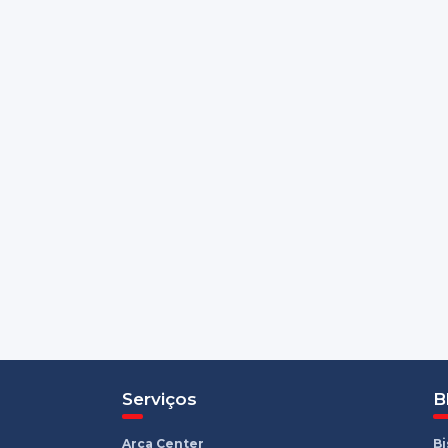
Serviços
B
Arca Center
B