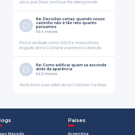
obra, que Deus continue lhe abençoando
Re: Decisões certas: quando nosso
caminho não é tão reto quanto
pensamos
há 4 meses
Pois e verdade como DEUS e maravilhoso
brigada dona Cristiane a senhora e bencão
Re: Como edificar quem se esconde
atrás da aparência
há 5 meses
Muito bom esse vídeo dona Cristiane Cardoso
logs
Países
ispo Macedo
Argentina