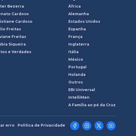
ter Bezerra
África
enato Cardoso
Alemanha
istiane Cardoso
Estados Unidos
lio Freitas
Espanha
viane Freitas
França
bia Siqueira
Inglaterra
tos e Verdades
Itália
México
Portugal
Holanda
Outros
EBI Universal
IntelliMen
A Família ao pé da Cruz
ar erro
Política de Privacidade