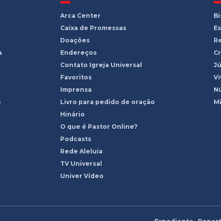
Arca Center
B
Caixa de Promessas
Es
Doações
R
a
Endereços
Cr
Contato Igreja Universal
Jú
Favoritos
Vi
Imprensa
Nú
o
Livro para pedido de oração
Mi
Hinário
O que é Pastor Online?
Podcasts
Rede Aleluia
TV Universal
Univer Vídeo