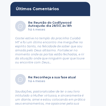
Últimos Comentários
Re: Reunião do Godllywood
Autoajuda: dia 28/03, às 18h
há 4 meses
Gostei estive no templo da pracinha Cuiabá
MT e foi um ótimo encontro me mergulhei no
espírito Santo, na felicidade de saber que sou
amada pelo Deus altíssimo. Fortalecer no
momento onde as portas estão fechadas, e rir
da situação onde que ninguém quer que louve
ou encontre com Deus…
Re: Reconheça a sua fase atual
há 4 meses
Saudações, pastoraAcabei de ler o seu livro
intitulado a Mulher virtuosa, e sinceramente é
um diante, amei e estou colocando em prática
seus ensinamentos, me apaixonei pela sua