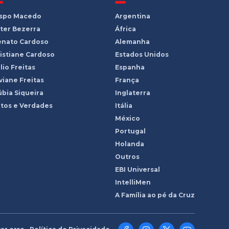
ispo Macedo
Argentina
ter Bezerra
África
enato Cardoso
Alemanha
istiane Cardoso
Estados Unidos
lio Freitas
Espanha
viane Freitas
França
bia Siqueira
Inglaterra
tos e Verdades
Itália
México
Portugal
Holanda
Outros
EBI Universal
IntelliMen
A Família ao pé da Cruz