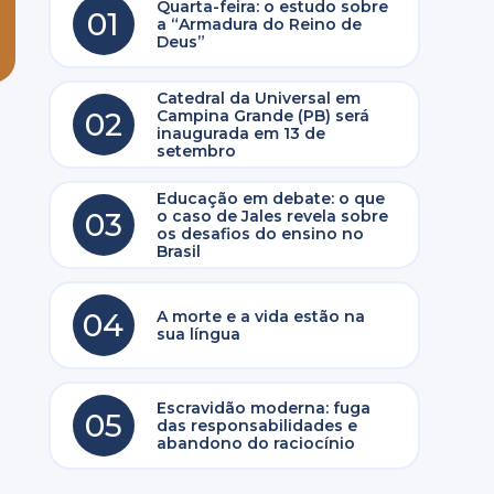
Quarta-feira: o estudo sobre
01
a “Armadura do Reino de
Deus”
Catedral da Universal em
02
Campina Grande (PB) será
inaugurada em 13 de
setembro
Educação em debate: o que
03
o caso de Jales revela sobre
os desafios do ensino no
Brasil
04
A morte e a vida estão na
sua língua
Escravidão moderna: fuga
05
das responsabilidades e
abandono do raciocínio