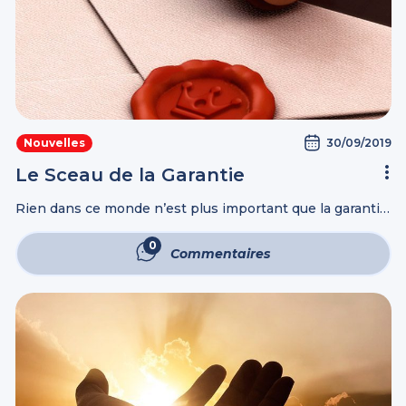
IntelliMen
Parents et enfants
Relationnel
Vidéos
30/09/2019
Nouvelles
Le Sceau de la Garantie
Rien dans ce monde n’est plus important que la garantie
du Salut éternel de l’âme. Jésus a dit: Et que sert-il à un
homme de gagner tout le monde, s’il ...
0
Commentaires