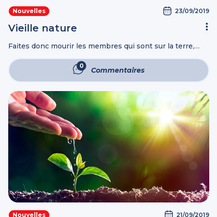
23/09/2019
Nouvelles
Vieille nature
Faites donc mourir les membres qui sont sur la terre,
l'impudicité, l'impureté, les passions, les mauvais désirs,
et la cupidité, qui est une idolâtrie… Mais maintenant,
0
Commentaires
renoncez à toutes ces ...
21/09/2019
Nouvelles