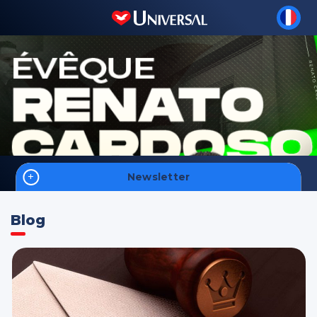
Newsletter
Accueil
Blog
Foi
Hommes
Intelligence Spirituelle
S'inscrire