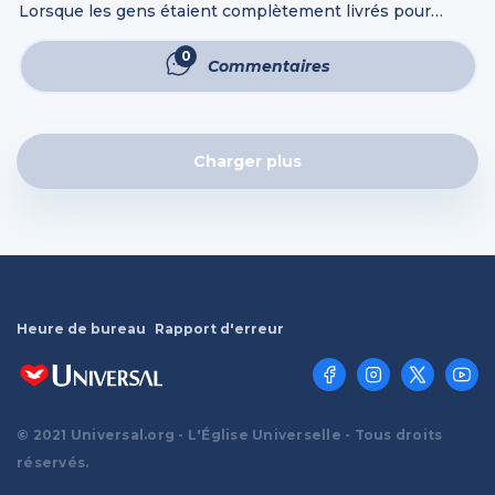
Lorsque les gens étaient complètement livrés pour
profiter de la fête, Jésus Se tenant debout et S’écria: Si
quelqu’un a soif, qu’il vienne à Moi, et qu’il boive. Celui qui
0
Commentaires
...
Charger plus
Heure de bureau
Rapport d'erreur
© 2021 Universal.org - L'Église Universelle - Tous droits
réservés.