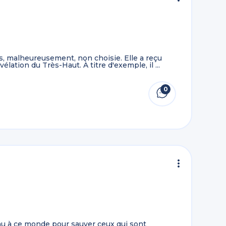
is, malheureusement, non choisie. Elle a reçu
élation du Très-Haut. À titre d'exemple, il ...
0
nu à ce monde pour sauver ceux qui sont