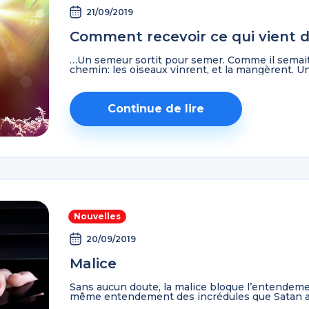
21/09/2019
Comment recevoir ce qui vient 
…Un semeur sortit pour semer. Comme il semait
chemin: les oiseaux vinrent, et la mangèrent. Un
Continue de lire
Nouvelles
20/09/2019
Malice
Sans aucun doute, la malice bloque l’entendemen
même entendement des incrédules que Satan a a
incrédules dont le dieu ...