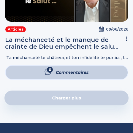
09/06/2026
Articles
La méchanceté et le manque de
crainte de Dieu empêchent le salut
…
Ta méchanceté te châtiera, et ton infidélité te punira ; tu
sauras et tu verras que c'est une chose mauvaise et
amère d'abandonner l'Éternel, ton Dieu, et de n'avoir ...
0
Commentaires
Commentaires
Charger plus