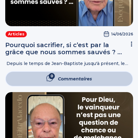
14/06/2026
Articles
Pourquoi sacrifier, si c’est par la
grâce que nous sommes sauvés ? …
Depuis le temps de Jean-Baptiste jusqu'à présent, le
Royaume des Cieux est forcé, et ce sont les violents qui
s'en emparent. Matthieu 11:12 Samuel dit : L'Éternel
0
Commentaires
trouve-t-Il du ...
Commentaires