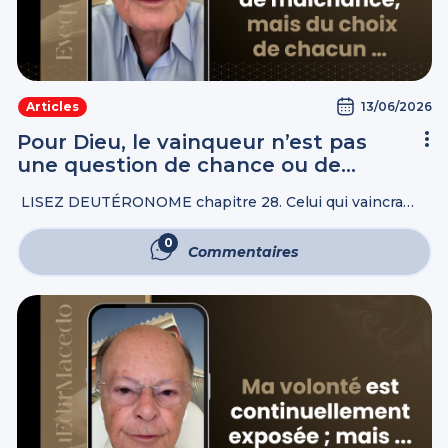
13/06/2026
Articles
Pour Dieu, le vainqueur n’est pas
une question de chance ou de
malchance, mais du choix de
LISEZ DEUTÉRONOME chapitre 28. Celui qui vaincra
chacun …
héritera ces choses ; Je Serai Son Dieu, et il sera Mon fils.
Mais pour les lâches, les incrédules, les abominables, les
0
Commentaires
...
Commentaires