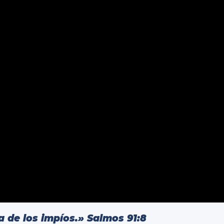
a de los impíos.» Salmos 91:8