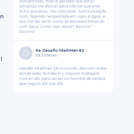
concentrado, mas aí percebo que estou
tentando me distrair para não ter que orar.
Acho que estou me colocando numa situação
ún
ruim, fazendo tempestade em copo d'água, e
isso me faz sentir como se estivesse falhando
com Deus. Como saio dessa? Socorro!
Socorro!
Re: Desafío IntelliMen #2
há 5 meses
l
Desafio intelimen 2# concluido, descubri areas
donde debo fortalecer y mejorar trabajare
mas en ello para asi ser un hombre de verdad
que mejora día tras día