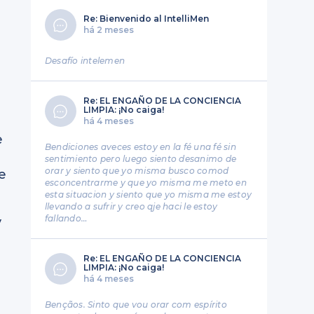
Re: Bienvenido al IntelliMen
há 2 meses
Desafío intelemen
Re: EL ENGAÑO DE LA CONCIENCIA
LIMPIA: ¡No caiga!
há 4 meses
e
Bendiciones aveces estoy en la fé una fé sin
sentimiento pero luego siento desanimo de
orar y siento que yo misma busco comod
e
esconcentrarme y que yo misma me meto en
esta situacion y siento que yo misma me estoy
llevando a sufrir y creo qje haci le estoy
fallando…
y
Re: EL ENGAÑO DE LA CONCIENCIA
LIMPIA: ¡No caiga!
há 4 meses
Bençãos. Sinto que vou orar com espírito