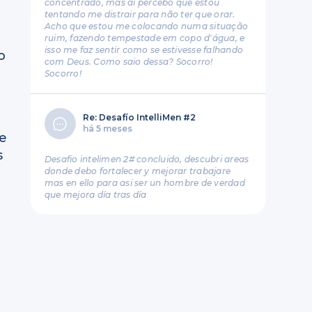
concentrado, mas aí percebo que estou
tentando me distrair para não ter que orar.
Acho que estou me colocando numa situação
ruim, fazendo tempestade em copo d'água, e
isso me faz sentir como se estivesse falhando
o
com Deus. Como saio dessa? Socorro!
Socorro!
Re: Desafío IntelliMen #2
há 5 meses
ve
s
Desafio intelimen 2# concluido, descubri areas
donde debo fortalecer y mejorar trabajare
mas en ello para asi ser un hombre de verdad
que mejora día tras día