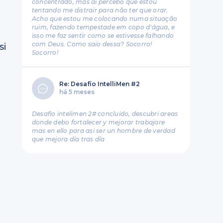
concentrado, mas aí percebo que estou
tentando me distrair para não ter que orar.
Acho que estou me colocando numa situação
ruim, fazendo tempestade em copo d'água, e
isso me faz sentir como se estivesse falhando
com Deus. Como saio dessa? Socorro!
si
Socorro!
Re: Desafío IntelliMen #2
há 5 meses
Desafio intelimen 2# concluido, descubri areas
donde debo fortalecer y mejorar trabajare
mas en ello para asi ser un hombre de verdad
que mejora día tras día