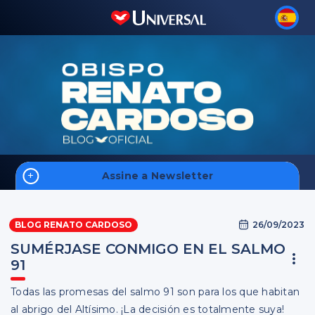
Assine a Newsletter
Inicio
26/09/2023
BLOG RENATO CARDOSO
SUMÉRJASE CONMIGO EN EL SALMO
91
Todas las promesas del salmo 91 son para los que habitan
Inscreva-se
al abrigo del Altísimo. ¡La decisión es totalmente suya!