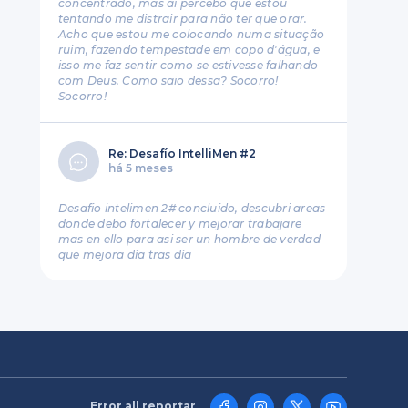
concentrado, mas aí percebo que estou
tentando me distrair para não ter que orar.
Acho que estou me colocando numa situação
ruim, fazendo tempestade em copo d'água, e
isso me faz sentir como se estivesse falhando
com Deus. Como saio dessa? Socorro!
Socorro!
Re: Desafío IntelliMen #2
há 5 meses
Desafio intelimen 2# concluido, descubri areas
donde debo fortalecer y mejorar trabajare
mas en ello para asi ser un hombre de verdad
que mejora día tras día
Error all reportar