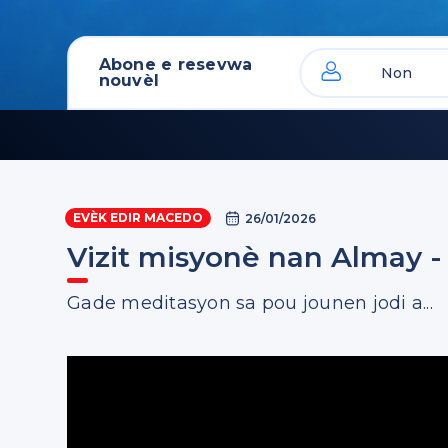
Abone e resevwa
nouvèl
EVÈK EDIR MACEDO
26/01/2026
Vizit misyonè nan Almay -
Gade meditasyon sa pou jounen jodi a...