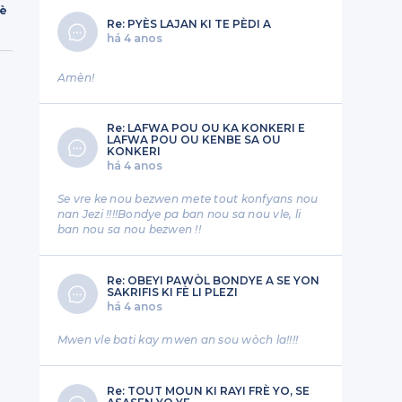
rè
Re: PYÈS LAJAN KI TE PÈDI A
há 4 anos
Amèn!
Re: LAFWA POU OU KA KONKERI E
LAFWA POU OU KENBE SA OU
KONKERI
há 4 anos
Se vre ke nou bezwen mete tout konfyans nou
nan Jezi !!!!Bondye pa ban nou sa nou vle, li
ban nou sa nou bezwen !!
Re: OBEYI PAWÒL BONDYE A SE YON
SAKRIFIS KI FÈ LI PLEZI
há 4 anos
Mwen vle bati kay mwen an sou wòch la!!!!
Re: TOUT MOUN KI RAYI FRÈ YO, SE