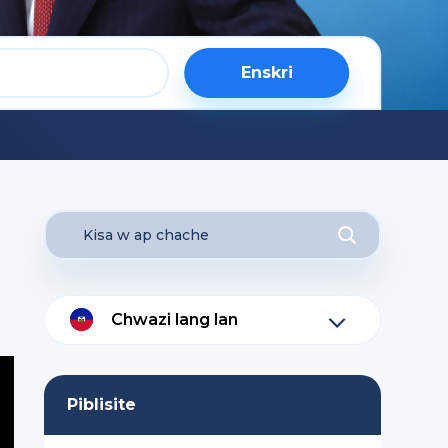
Enskri
Chwazi lang lan
Piblisite