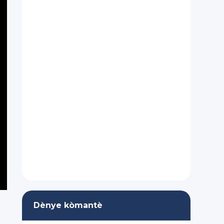
Dènye kòmantè