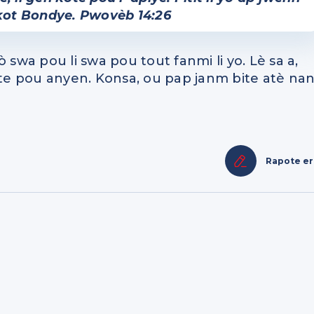
ot Bondye. Pwovèb 14:26
 swa pou li swa pou tout fanmi li yo. Lè sa a,
kote pou anyen. Konsa, ou pap janm bite atè na
Rapote e