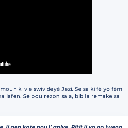
moun ki vle swiv deyè Jezi. Se sa ki fè yo fèm
ka lafen. Se pou rezon sa a, bib la remake sa
li gen kote pou l’ apiye. Pitit li yo ap jwenn