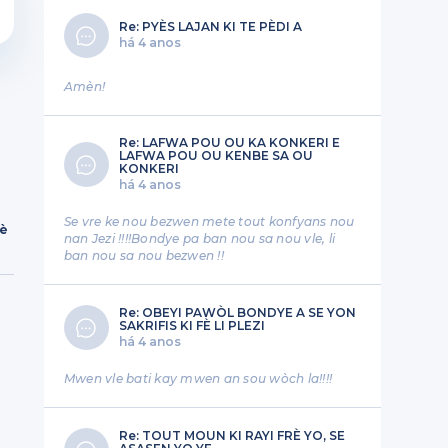
Re: PYÈS LAJAN KI TE PÈDI A
há 4 anos
Amèn!
n
Re: LAFWA POU OU KA KONKERI E
LAFWA POU OU KENBE SA OU
KONKERI
há 4 anos
Se vre ke nou bezwen mete tout konfyans nou
rè
nan Jezi !!!!Bondye pa ban nou sa nou vle, li
ban nou sa nou bezwen !!
Re: OBEYI PAWÒL BONDYE A SE YON
SAKRIFIS KI FÈ LI PLEZI
há 4 anos
Mwen vle bati kay mwen an sou wòch la!!!!
Re: TOUT MOUN KI RAYI FRÈ YO, SE