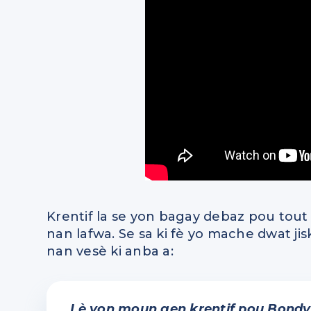
Krentif la se yon bagay debaz pou tout 
nan lafwa. Se sa ki fè yo mache dwat jis
nan vesè ki anba a:
Lè yon moun gen krentif pou Bondye, 