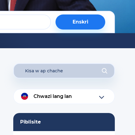
Enskri
Chwazi lang lan
Piblisite