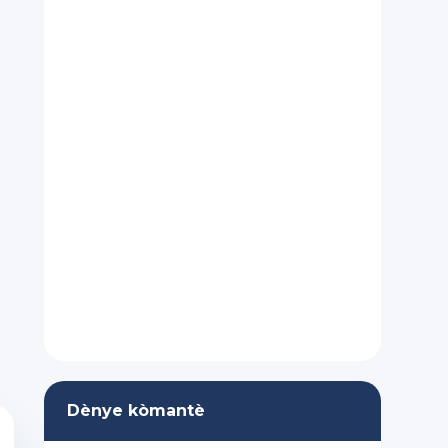
Dènye kòmantè