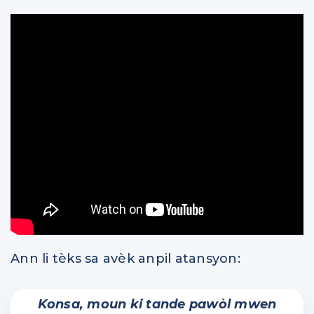
Ann li tèks sa avèk anpil atansyon:
Konsa, moun ki tande pawòl mwen