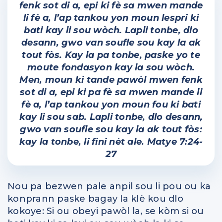
fenk sot di a, epi ki fè sa mwen mande
li fè a, l’ap tankou yon moun lespri ki
bati kay li sou wòch. Lapli tonbe, dlo
desann, gwo van soufle sou kay la ak
tout fòs. Kay la pa tonbe, paske yo te
moute fondasyon kay la sou wòch.
Men, moun ki tande pawòl mwen fenk
sot di a, epi ki pa fè sa mwen mande li
fè a, l’ap tankou yon moun fou ki bati
kay li sou sab. Lapli tonbe, dlo desann,
gwo van soufle sou kay la ak tout fòs:
kay la tonbe, li fini nèt ale. Matye 7:24-
27
Nou pa bezwen pale anpil sou li pou ou ka
konprann paske bagay la klè kou dlo
kokoye: Si ou obeyi pawòl la, se kòm si ou