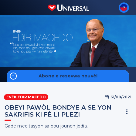
Abone e resevwa nouvèl
Home
31/08/2021
EVÈK EDIR MACEDO
Fale Conosco
OBEYI PAWÒL BONDYE A SE YON
SAKRIFIS KI FÈ LI PLEZI
Gade meditasyon sa pou jounen jodia...
Enskri