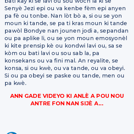
bati kay ki se lavi ou sou wòch la ki se
Senyè Jezi epi ou va kenbe fèm epi anyen
pa fè ou tonbe. Nan lòt bò a, si ou se yon
moun ki tande, se pa ti kras moun ki tande
pawòl Bondye nan jounen jodi a, sepandan
ou pa aplike li, ou se yon moun emosyonèl
ki kite prensip kè ou kondwi lavi ou, sa se
kòm ou bati lavi ou sou sab la, pa
konsekans ou va fini mal. An reyalite, se
konsa, si ou kwè, ou va tande, ou va obeyi.
Si ou pa obeyi se paske ou tande, men ou
pa kwè.
ANN GADE VIDEYO KI ANLÈ A POU NOU
ANTRE FON NAN SIJÈ A…