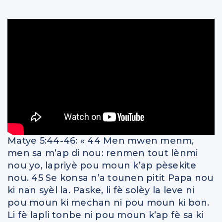
Matye 5:44-46: « 44 Men mwen menm,
men sa m’ap di nou: renmen tout lènmi
nou yo, lapriyè pou moun k’ap pèsekite
nou. 45 Se konsa n’a tounen pitit Papa nou
ki nan syèl la. Paske, li fè solèy la leve ni
pou moun ki mechan ni pou moun ki bon.
Li fè lapli tonbe ni pou moun k’ap fè sa ki