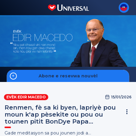
Abone e resevwa nouvèl
Home
15/01/2026
EVÈK EDIR MACEDO
Fale Conosco
Renmen, fè sa ki byen, lapriyè pou
moun k'ap pèsekite ou pou ou
tounen pitit BonDye Papa...
Enskri
Gade meditasyon sa pou jounen jodi a...