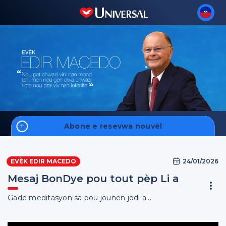
Abone e resevwa nouvèl
Home
24/01/2026
EVÈK EDIR MACEDO
Fale Conosco
Mesaj BonDye pou tout pèp Li a
Gade meditasyon sa pou jounen jodi a...
Enskri