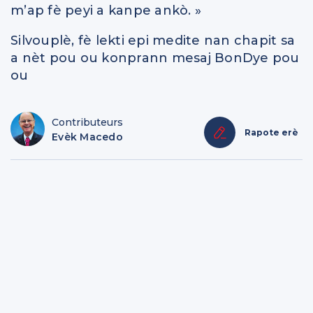
m’ap fè peyi a kanpe ankò. »
Silvouplè, fè lekti epi medite nan chapit sa
a nèt pou ou konprann mesaj BonDye pou
ou
Contributeurs
Rapote erè
Evèk Macedo