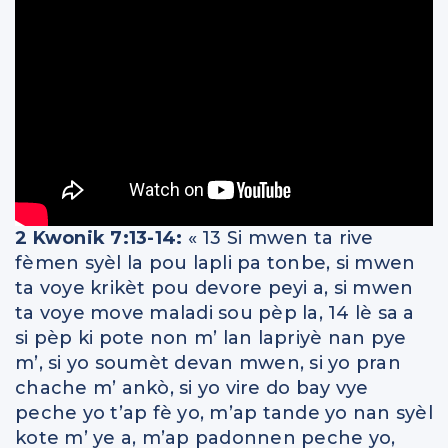
2 Kwonik 7:13-14:
« 13 Si mwen ta rive
fèmen syèl la pou lapli pa tonbe, si mwen
ta voye krikèt pou devore peyi a, si mwen
ta voye move maladi sou pèp la, 14 lè sa a
si pèp ki pote non m’ lan lapriyè nan pye
m’, si yo soumèt devan mwen, si yo pran
chache m’ ankò, si yo vire do bay vye
peche yo t’ap fè yo, m’ap tande yo nan syèl
kote m’ ye a, m’ap padonnen peche yo,