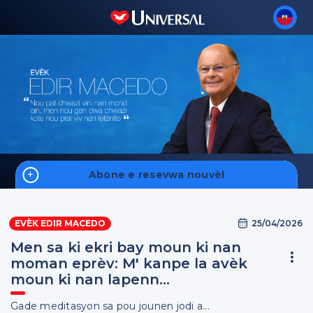
Abone e resevwa nouvèl
Home
25/04/2026
EVÈK EDIR MACEDO
Fale Conosco
Men sa ki ekri bay moun ki nan
moman eprèv: M' kanpe la avèk
moun ki nan lapenn...
Enskri
Gade meditasyon sa pou jounen jodi a...