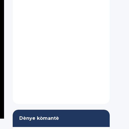
Dènye kòmantè