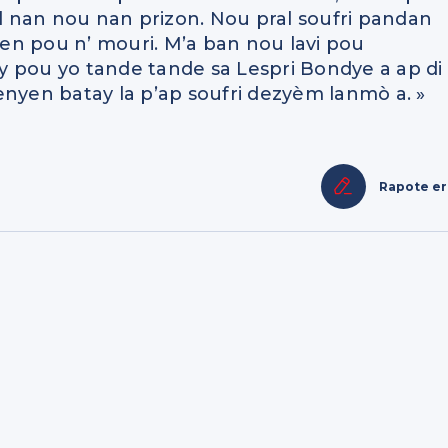
il nan nou nan prizon. Nou pral soufri pandan
en pou n’ mouri. M’a ban nou lavi pou
y pou yo tande tande sa Lespri Bondye a ap di
enyen batay la p’ap soufri dezyèm lanmò a. »
Rapote e