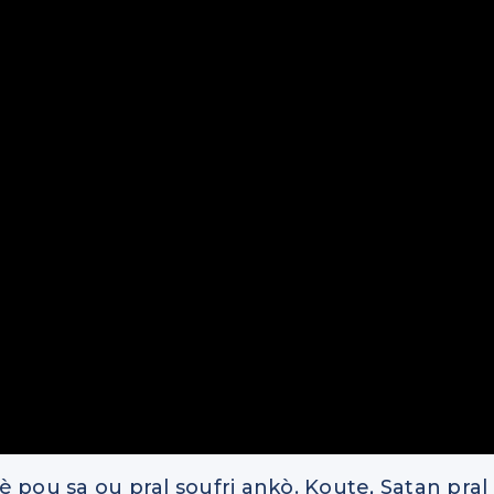
 pou sa ou pral soufri ankò. Koute, Satan pral