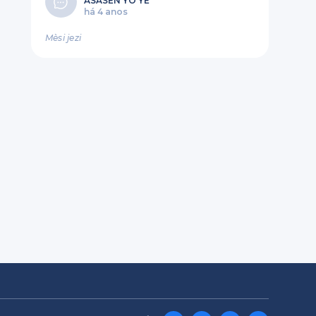
ASASEN YO YE
há 4 anos
Mèsi jezi