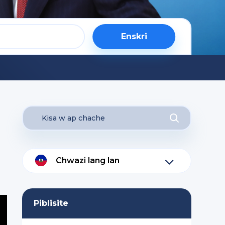
Enskri
Chwazi lang lan
Piblisite