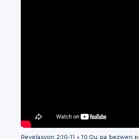
Revelasyon 2:10-11 « 10 Ou pa bezwen pè