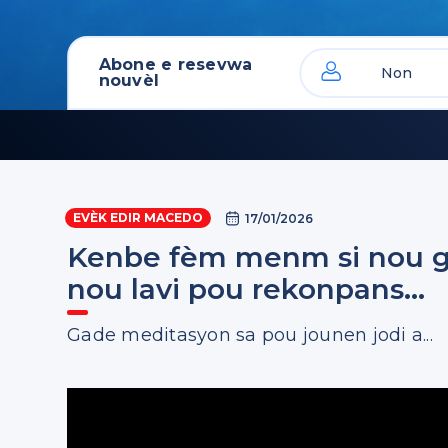
Abone e resevwa
nouvèl
EVÈK EDIR MACEDO
17/01/2026
Kenbe fèm menm si nou ge
nou lavi pou rekonpans...
Gade meditasyon sa pou jounen jodi a...