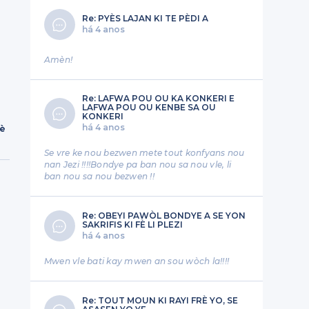
Re: PYÈS LAJAN KI TE PÈDI A
há 4 anos
Amèn!
Re: LAFWA POU OU KA KONKERI E
LAFWA POU OU KENBE SA OU
KONKERI
há 4 anos
rè
Se vre ke nou bezwen mete tout konfyans nou
nan Jezi !!!!Bondye pa ban nou sa nou vle, li
ban nou sa nou bezwen !!
Re: OBEYI PAWÒL BONDYE A SE YON
SAKRIFIS KI FÈ LI PLEZI
há 4 anos
Mwen vle bati kay mwen an sou wòch la!!!!
Re: TOUT MOUN KI RAYI FRÈ YO, SE