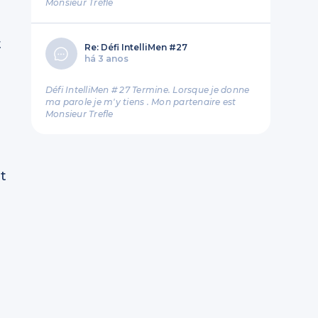
Monsieur Tréfle
t
Re: Défi IntelliMen #27
há 3 anos
Défi IntelliMen # 27 Termine. Lorsque je donne
ma parole je m'y tiens . Mon partenaire est
Monsieur Trefle
nt