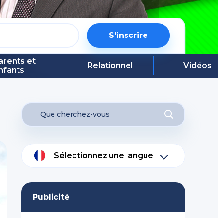
S'inscrire
arents et
Relationnel
Vidéos
nfants
Sélectionnez une langue
Publicité