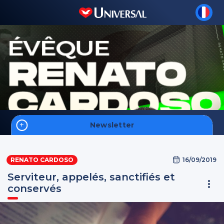
Newsletter
Accueil
16/09/2019
RENATO CARDOSO
Foi
Serviteur, appelés, sanctifiés et
Hommes
conservés
Intelligence Spirituelle
S'inscrire