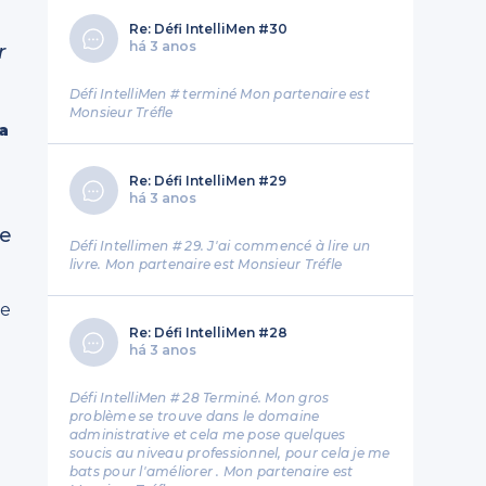
Re: Défi IntelliMen #30
há 3 anos
r
Défi IntelliMen # terminé Mon partenaire est
Monsieur Tréfle
’a
Re: Défi IntelliMen #29
há 3 anos
de
Défi Intellimen # 29. J'ai commencé à lire un
livre. Mon partenaire est Monsieur Tréfle
le
Re: Défi IntelliMen #28
há 3 anos
l
Défi IntelliMen # 28 Terminé. Mon gros
problème se trouve dans le domaine
administrative et cela me pose quelques
soucis au niveau professionnel, pour cela je me
bats pour l'améliorer . Mon partenaire est