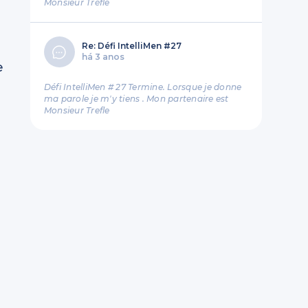
Monsieur Tréfle
Re: Défi IntelliMen #27
há 3 anos
e
Défi IntelliMen # 27 Termine. Lorsque je donne
ma parole je m'y tiens . Mon partenaire est
Monsieur Trefle