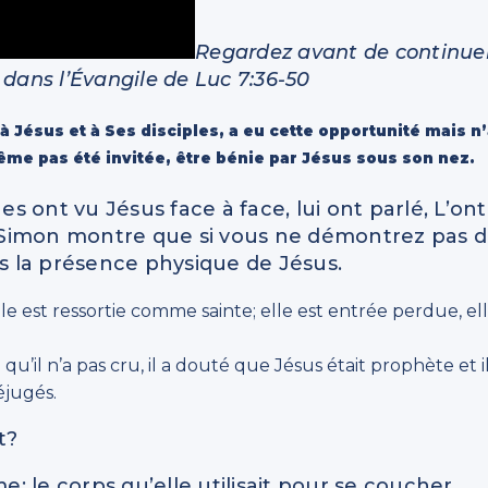
Regardez avant de continue
e dans l’Évangile de Luc 7:36-50
à Jésus et à Ses disciples, a eu cette opportunité mais n
 même pas été invitée, être bénie par Jésus sous son nez.
 ont vu Jésus face à face, lui ont parlé, L’ont
de Simon montre que si vous ne démontrez pas 
ns la présence physique de Jésus.
 est ressortie comme sainte; elle est entrée perdue, el
u’il n’a pas cru, il a douté que Jésus était prophète et i
éjugés.
t?
 le corps qu’elle utilisait pour se coucher