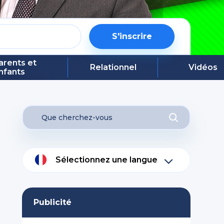
S'inscrire
arents et
Relationnel
Vidéos
nfants
Sélectionnez une langue
Publicité
s