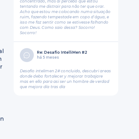
concentrado, mas aí percebo que estou
tentando me distrair para não ter que orar.
Acho que estou me colocando numa situação
ruim, fazendo tempestade em copo d'água, e
isso me faz sentir como se estivesse falhando
com Deus. Como saio dessa? Socorro!
Socorro!
al
Re: Desafío IntelliMen #2
há 5 meses
n
r
Desafio intelimen 2# concluido, descubri areas
donde debo fortalecer y mejorar trabajare
mas en ello para asi ser un hombre de verdad
que mejora día tras día
an