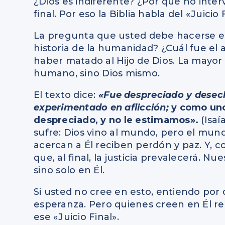
¿Dios es indiferente? ¿Por qué no interv
final. Por eso la Biblia habla del «Juicio 
La pregunta que usted debe hacerse es
historia de la humanidad? ¿Cuál fue el
haber matado al Hijo de Dios. La mayor
humano, sino Dios mismo.
El texto dice:
«Fue despreciado y desec
experimentado en aflicción;
y como uno
despreciado, y no le estimamos».
(Isaí
sufre: Dios vino al mundo, pero el mund
acercan a Él reciben perdón y paz. Y, c
que, al final, la justicia prevalecerá.
sino solo en Él.
Si usted no cree en esto, entiendo por q
esperanza. Pero quienes creen en Él r
ese «Juicio Final».