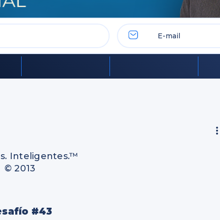
. Inteligentes.™
© 2013
safío #43