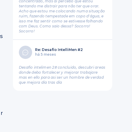
concentrado, mas aí percebo que estou
tentando me distrair para não ter que orar.
Acho que estou me colocando numa situação
ruim, fazendo tempestade em copo d'água, e
isso me faz sentir como se estivesse falhando
com Deus. Como saio dessa? Socorro!
Socorro!
s
Re: Desafío IntelliMen #2
há 5 meses
Desafio intelimen 2# concluido, descubri areas
donde debo fortalecer y mejorar trabajare
mas en ello para asi ser un hombre de verdad
que mejora día tras día
or