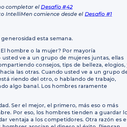
no completar el
Desafío #42
cto IntelliMen comience desde el
Desafío #1
de generosidad esta semana.
¿El hombre o la mujer? Por mayoría
 usted ve a un grupo de mujeres juntas, ellas
partiendo consejos, tips de belleza, elogios, 
hacia las otras. Cuando usted ve a un grupo d
á riendo del otro, o hablando de trabajo,
ndo algo banal. Los hombres raramente
dad. Ser el mejor, el primero, más eso o más
bre. Por eso, los hombres tienden a guardar l
dar ventaja a los competidores. Otra razón es e
s hombres asocian el dinero al éxito. Piensan