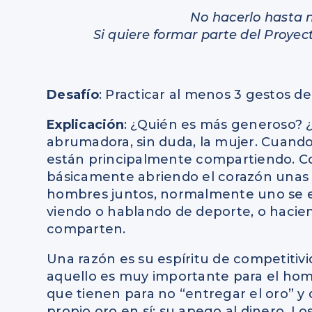
No hacerlo hasta 
Si quiere formar parte del Proye
Desafío
: Practicar al menos 3 gestos 
Explicación
: ¿Quién es más generoso? 
abrumadora, sin duda, la mujer. Cuando
están principalmente compartiendo. Com
básicamente abriendo el corazón unas 
hombres juntos, normalmente uno se est
viendo o hablando de deporte, o hacie
comparten.
Una razón es su espíritu de competitivi
aquello es muy importante para el hom
que tienen para no “entregar el oro” y 
propio oro en sí: su apego al dinero. Lo