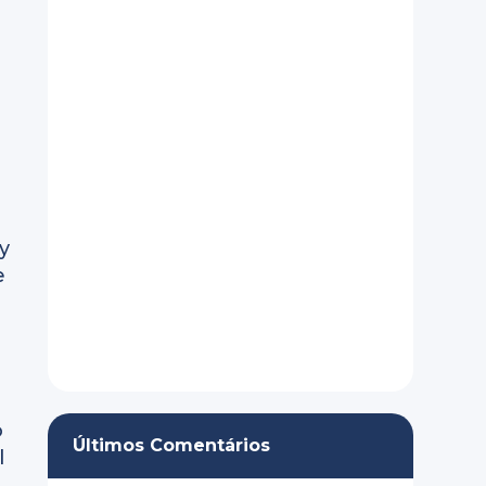
y
e
o
Últimos Comentários
l