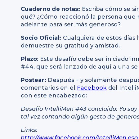
Cuaderno de notas:
Escriba cómo se sin
qué? ¿Cómo reaccionó la persona que 
adelante para ser más generoso?
Socio Oficial:
Cualquiera de estos días 
demuestre su gratitud y amistad.
Plazo
: Este desafío debe ser iniciado 
#44, que será lanzado de aquí a una s
Postear:
Después – y solamente después
comentarios en el
Facebook
del Intell
con este encabezado:
Desafío IntelliMen #43 concluido: Yo so
tal vez contando algún gesto de generosi
Links:
http://www.facebook.com/IntelliMen.esp