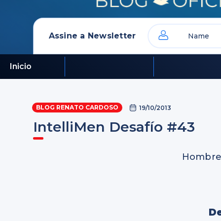
Assine a Newsletter
Inicio
BLOG RENATO CARDOSO
19/10/2013
IntelliMen Desafío #43
Hombres
De