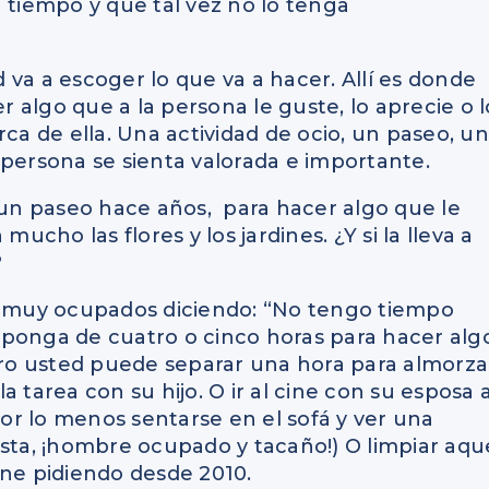
 tiempo y que tal vez no lo tenga
va a escoger lo que va a hacer. Allí es donde
er algo que a la persona le guste, lo aprecie o l
rca de ella. Una actividad de ocio, un paseo, un
 persona se sienta valorada e importante.
r un paseo hace años, para hacer algo que le
ucho las flores y los jardines. ¿Y si la lleva a
?
án muy ocupados diciendo: “No tengo tiempo
sponga de cuatro o cinco horas para hacer alg
Pero usted puede separar una hora para almorza
 tarea con su hijo. O ir al cine con su esposa 
por lo menos sentarse en el sofá y ver una
usta, ¡hombre ocupado y tacaño!) O limpiar aqu
ene pidiendo desde 2010.