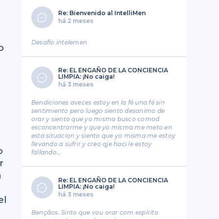
Re: Bienvenido al IntelliMen
há 2 meses
Desafío intelemen
o
Re: EL ENGAÑO DE LA CONCIENCIA
LIMPIA: ¡No caiga!
há 3 meses
Bendiciones aveces estoy en la fé una fé sin
sentimiento pero luego siento desanimo de
orar y siento que yo misma busco comod
esconcentrarme y que yo misma me meto en
esta situacion y siento que yo misma me estoy
llevando a sufrir y creo qje haci le estoy
o
fallando…
r
a
Re: EL ENGAÑO DE LA CONCIENCIA
LIMPIA: ¡No caiga!
há 3 meses
el
Bençãos. Sinto que vou orar com espírito