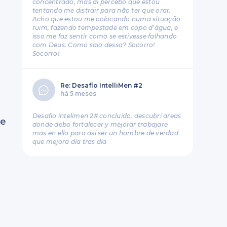
concentrado, mas aí percebo que estou
tentando me distrair para não ter que orar.
Acho que estou me colocando numa situação
ruim, fazendo tempestade em copo d'água, e
isso me faz sentir como se estivesse falhando
com Deus. Como saio dessa? Socorro!
Socorro!
Re: Desafío IntelliMen #2
há 5 meses
Desafio intelimen 2# concluido, descubri areas
ue
donde debo fortalecer y mejorar trabajare
mas en ello para asi ser un hombre de verdad
que mejora día tras día