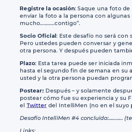
Registre la ocasión
: Saque una foto de
enviar la foto a la persona con algunas
mucho…………contigo”.
Socio Oficial
: Este desafío no será con s
Pero ustedes pueden conversar y gener
otra persona. Y después pueden tambié
Plazo
: Esta tarea puede ser iniciada 
hasta el segundo fin de semana en su a
usted y la otra persona puedan progra
Postear:
Después – y solamente después
postear cómo fue su experiencia y su 
el
Twitter
del IntelliMen (no en el suyo
Desafío IntelliMen #4 concluido:………… (te
Links: