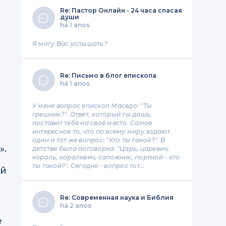
Re: Пастор Онлайн - 24 часа спасая
души
há 1 anos
Я могу Вас услышать?
Re: Письмо в блог епископа
há 1 anos
У меня вопрос епископ Маседо: "Ты
грешник?". Ответ, который ты дашь,
поставит тебя на своё место. Самое
интересное то, что по всему миру задают
один и тот же вопрос: "Кто ты такой?". В
».
детстве была поговорка: "Царь, царевич,
король, королевич, сапожник, портной - кто
ты такой?". Сегодня - вопрос тот…
ей
Re: Современная наука и Библия
há 2 anos
е