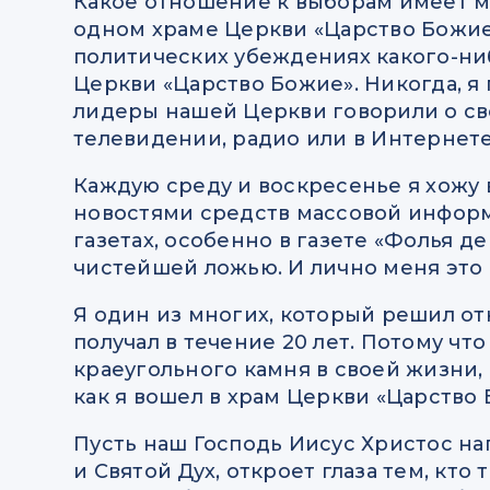
Какое отношение к выборам имеет мо
одном храме Церкви «Царство Божие»
политических убеждениях какого-ниб
Церкви «Царство Божие». Никогда, я 
лидеры нашей Церкви говорили о с
телевидении, радио или в Интернет
Каждую среду и воскресенье я хожу в
новостями средств массовой информа
газетах, особенно в газете «Фолья де 
чистейшей ложью. И лично меня это 
Я один из многих, который решил отк
получал в течение 20 лет. Потому что
краеугольного камня в своей жизни, 
как я вошел в храм Церкви «Царство 
Пусть наш Господь Иисус Христос на
и Святой Дух, откроет глаза тем, кто