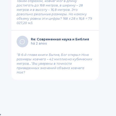
Таким образом, ковчег мог в длину
достигать до 168 метров, в ширину – 28
метров и в высоту – 16,8 метров. Это
довольно реальные размеры. Но какому
объему равны эти цифры? 168 х 28 х 16,8 = 79
027,20 м3.
Re: Современная наука и Библия
há 2 anos
"В 6-й главе книги Бытие, Бог открыл Ною
размеры ковчега – 42 миллиона кубических
метров..."Вы уверены в точности
приведенных значений объема ковчега
Ноя?
,