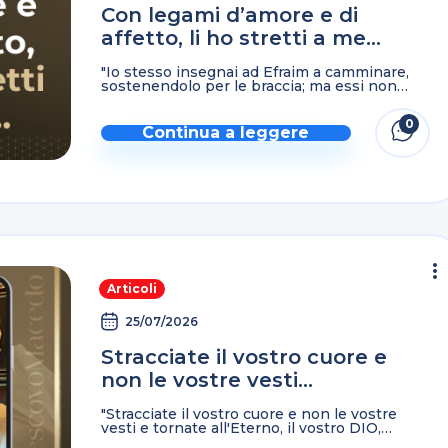
Con legami d’amore e di
affetto, li ho stretti a me…
"Io stesso insegnai ad Efraim a camminare,
sostenendolo per le braccia; ma essi non
compresero che io li guarivo. Io li attiravo con
corde di umana gentilezza, con legami
0
d'amore; ...
Continua a leggere
Articoli
25/07/2026
Stracciate il vostro cuore e
non le vostre vesti…
"Stracciate il vostro cuore e non le vostre
vesti e tornate all'Eterno, il vostro DIO,
perché egli è misericordioso e pieno di