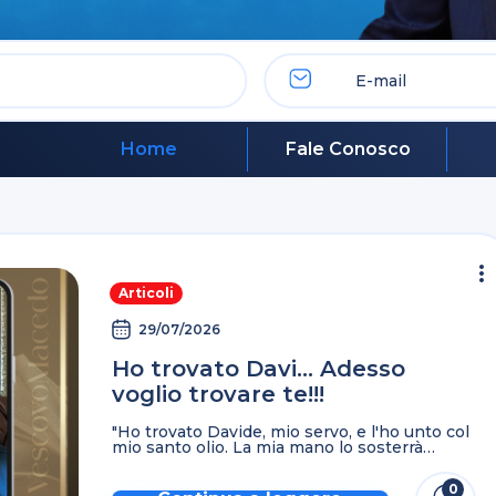
Home
Fale Conosco
Articoli
29/07/2026
Ho trovato Davi… Adesso
voglio trovare te!!!
"Ho trovato Davide, mio servo, e l'ho unto col
mio santo olio. La mia mano lo sosterrà
fermamente e il mio braccio lo fortificherà. Il
nemico non lo opprimerà e ...
0