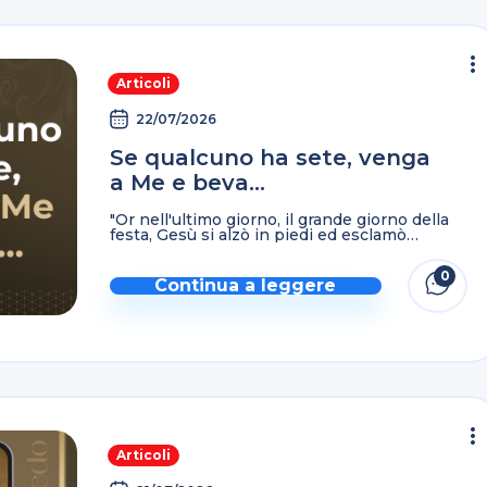
Articoli
22/07/2026
Se qualcuno ha sete, venga
a Me e beva…
"Or nell'ultimo giorno, il grande giorno della
festa, Gesù si alzò in piedi ed esclamò
dicendo: Se qualcuno ha sete, venga a me e
beva. Chi crede in me, come ...
0
Continua a leggere
Articoli