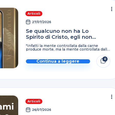
Articoli
27/07/2026
Se qualcuno non ha Lo
Spirito di Cristo, egli non
appartiene a Lui…
"Infatti la mente controllata dalla carne
produce morte, ma la mente controllata dallo
Spirito produce vita e pace. Per questo la
mente controllata dalla carne è inimicizia
0
contro Dio, perché ...
Continua a leggere
Articoli
26/07/2026