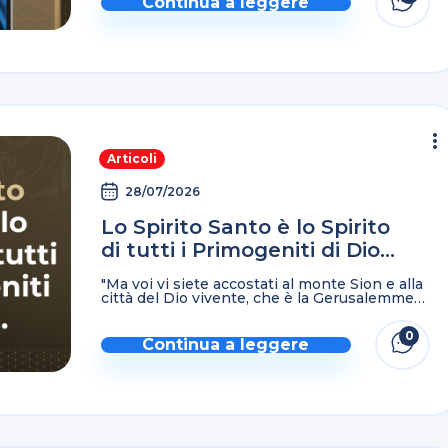
Continua a leggere
Articoli
28/07/2026
Lo Spirito Santo è lo Spirito
di tutti i Primogeniti di Dio…
"Ma voi vi siete accostati al monte Sion e alla
città del Dio vivente, che è la Gerusalemme
celeste e a miriadi di angeli, all'assemblea
universale e alla chiesa dei ...
0
Continua a leggere