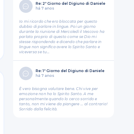
Re: 2º Giorno del Digiuno di Daniele
há 7 anos
Io mi ricordo che ero bloccata per questo
dubbio di parlare in lingue. Poi un giorno
durante la riunione di Mercoledì il Vescovo ha
parlato proprio di questo come se Dio mi
stesse rispondendo e dicendo che parlare in
lingue non significa avere lo Spirito Santo e
viceversa se tu…
Re: 1º Giorno del Digiuno di Daniele
há 7 anos
È vero bisogna valutare bene. Chi vive per
emozione non ha lo Spirito Santo. A me
personalmente quando lo cerco sorrido e
tanto, non mi viene da piangere ... al contrario!
Sorrido dalla felicità.