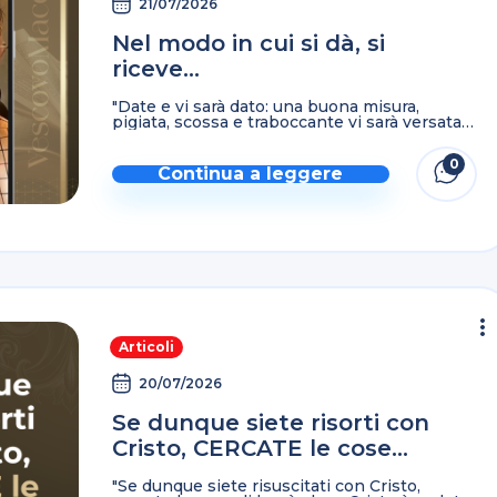
21/07/2026
Nel modo in cui si dà, si
riceve…
"Date e vi sarà dato: una buona misura,
pigiata, scossa e traboccante vi sarà versata
in seno, perché con la misura con cui
misurate, sarà altresì misurato a voi." Luca ...
0
Continua a leggere
Articoli
20/07/2026
Se dunque siete risorti con
Cristo, CERCATE le cose
dell’Alto…
"Se dunque siete risuscitati con Cristo,