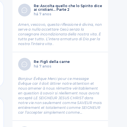
Re: Ascolta quello che lo Spirito dice
ai cristiani... Parte 2
há 7 anos
Amen, vescovo, questa riflessione è divina, non
serve a nulla accettare Gesù senza la
consegnare incondizionata della nostra vita. È
tutto per tutto. L’intera armatura di Dio per la
nostra l’inteira vita .
Re: Figli della carne
há 7 anos
Bonjour Évêque Merci pour ce message
Évêque car il doit àttirer notre attention et
nous amener à nous rémettre véritablement
en question à savoir si réellement nous avons
accepté LE SEIGNEUR JESUS CHRIST dans
notre vie non seulement comme SAVEUR mais
entièrement et totalement comme SEIGNEUR
car l’accepter simplement comme…