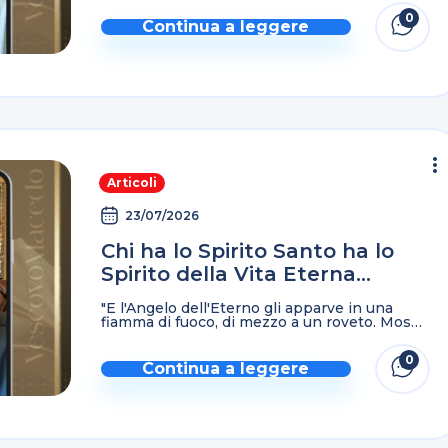
compassione, lento all'ira e di grande
0
benignità, e ...
Continua a leggere
Articoli
23/07/2026
Chi ha lo Spirito Santo ha lo
Spirito della Vita Eterna…
"E l'Angelo dell'Eterno gli apparve in una
fiamma di fuoco, di mezzo a un roveto. Mosè
guardò ed ecco il roveto bruciava col fuoco,
ma il roveto non si consumava. ...
0
Continua a leggere