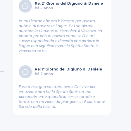
Re: 2º Giorno del Digiuno di Daniele
há 7 anos
Io mi ricordo che ero bloccata per questo
dubbio di parlare in lingue. Poi un giorno
durante la riunione di Mercoledì il Vescovo ha
parlato proprio di questo come se Dio mi
stesse rispondendo e dicendo che parlare in
lingue non significa avere lo Spirito Santo e
viceversa se tu…
Re: 1º Giorno del Digiuno di Daniele
há 7 anos
È vero bisogna valutare bene. Chi vive per
emozione non ha lo Spirito Santo. A me
personalmente quando lo cerco sorrido e
tanto, non mi viene da piangere ... al contrario!
Sorrido dalla felicità.