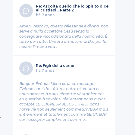
Re: Ascolta quello che lo Spirito dice
ai cristiani... Parte 2
há 7 anos
Amen, vescovo, questa riflessione è divina, non
serve a nulla accettare Gesù senza la
consegnare incondizionata della nostra vita. È
tutto per tutto. L’intera armatura di Dio per la
nostra l’inteira vita .
Re: Figli della carne
há 7 anos
Bonjour Évêque Merci pour ce message
Évêque car il doit àttirer notre attention et
nous amener à nous rémettre véritablement
en question à savoir si réellement nous avons
accepté LE SEIGNEUR JESUS CHRIST dans
a
notre vie non seulement comme SAVEUR mais
entièrement et totalement comme SEIGNEUR
e
car l’accepter simplement comme…