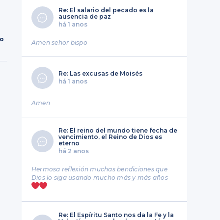
Re: El salario del pecado es la
ausencia de paz
há 1 anos
ro
Amen sehor bispo
Re: Las excusas de Moisés
há 1 anos
Amen
Re: El reino del mundo tiene fecha de
vencimiento, el Reino de Dios es
eterno
há 2 anos
Hermosa reflexión muchas bendiciones que
Dios lo siga usando mucho más y más años
Re: El Espíritu Santo nos da la Fe y la