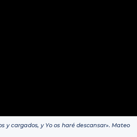
os y cargados, y Yo os haré descansar».
Mateo