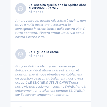
Re: Ascolta quello che lo Spirito dice
ai cristiani... Parte 2
há 7 anos
Amen, vescovo, questa riflessione è divina, non
serve a nulla accettare Gesù senza la
consegnare incondizionata della nostra vita. È
tutto per tutto. L’intera armatura di Dio per la
nostra l’inteira vita .
Re: Figli della carne
há 7 anos
Bonjour Évêque Merci pour ce message
Évêque car il doit àttirer notre attention et
nous amener à nous rémettre véritablement
en question à savoir si réellement nous avons
accepté LE SEIGNEUR JESUS CHRIST dans
notre vie non seulement comme SAVEUR mais
entièrement et totalement comme SEIGNEUR
car l’accepter simplement comme…