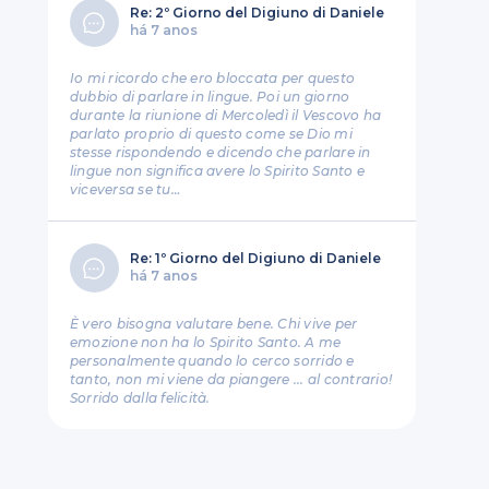
Re: 2º Giorno del Digiuno di Daniele
há 7 anos
Io mi ricordo che ero bloccata per questo
dubbio di parlare in lingue. Poi un giorno
durante la riunione di Mercoledì il Vescovo ha
parlato proprio di questo come se Dio mi
stesse rispondendo e dicendo che parlare in
lingue non significa avere lo Spirito Santo e
viceversa se tu…
Re: 1º Giorno del Digiuno di Daniele
há 7 anos
È vero bisogna valutare bene. Chi vive per
emozione non ha lo Spirito Santo. A me
personalmente quando lo cerco sorrido e
tanto, non mi viene da piangere ... al contrario!
Sorrido dalla felicità.