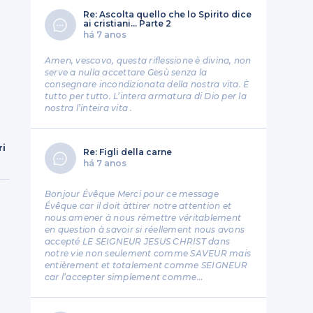
Re: Ascolta quello che lo Spirito dice
ai cristiani... Parte 2
há 7 anos
Amen, vescovo, questa riflessione è divina, non
serve a nulla accettare Gesù senza la
consegnare incondizionata della nostra vita. È
tutto per tutto. L’intera armatura di Dio per la
nostra l’inteira vita .
ri
Re: Figli della carne
há 7 anos
Bonjour Évêque Merci pour ce message
Évêque car il doit àttirer notre attention et
nous amener à nous rémettre véritablement
en question à savoir si réellement nous avons
accepté LE SEIGNEUR JESUS CHRIST dans
notre vie non seulement comme SAVEUR mais
entièrement et totalement comme SEIGNEUR
car l’accepter simplement comme…