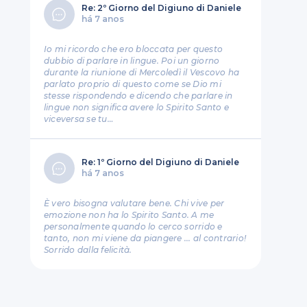
Re: 2º Giorno del Digiuno di Daniele
há 7 anos
Io mi ricordo che ero bloccata per questo
dubbio di parlare in lingue. Poi un giorno
durante la riunione di Mercoledì il Vescovo ha
parlato proprio di questo come se Dio mi
stesse rispondendo e dicendo che parlare in
lingue non significa avere lo Spirito Santo e
viceversa se tu…
Re: 1º Giorno del Digiuno di Daniele
há 7 anos
È vero bisogna valutare bene. Chi vive per
emozione non ha lo Spirito Santo. A me
personalmente quando lo cerco sorrido e
tanto, non mi viene da piangere ... al contrario!
Sorrido dalla felicità.