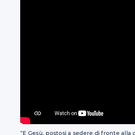
“E Gesù, postosi a sedere di fronte alla