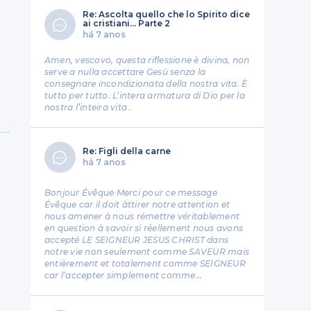
Re: Ascolta quello che lo Spirito dice
ai cristiani... Parte 2
há 7 anos
Amen, vescovo, questa riflessione è divina, non
serve a nulla accettare Gesù senza la
consegnare incondizionata della nostra vita. È
tutto per tutto. L’intera armatura di Dio per la
nostra l’inteira vita .
Re: Figli della carne
há 7 anos
Bonjour Évêque Merci pour ce message
Évêque car il doit àttirer notre attention et
nous amener à nous rémettre véritablement
en question à savoir si réellement nous avons
accepté LE SEIGNEUR JESUS CHRIST dans
notre vie non seulement comme SAVEUR mais
entièrement et totalement comme SEIGNEUR
car l’accepter simplement comme…