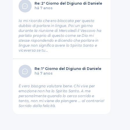
Re: 2º Giorno del Digiuno di Daniele
há 7 anos
Io mi ricordo che ero bloccata per questo
dubbio di parlare in lingue. Poi un giorno
durante la riunione di Mercoledì il Vescovo ha
parlato proprio di questo come se Dio mi
stesse rispondendo e dicendo che parlare in
lingue non significa avere lo Spirito Santo e
viceversa se tu…
Re: 1º Giorno del Digiuno di Daniele
há 7 anos
È vero bisogna valutare bene. Chi vive per
emozione non ha lo Spirito Santo. A me
personalmente quando lo cerco sorrido e
tanto, non mi viene da piangere ... al contrario!
Sorrido dalla felicità.